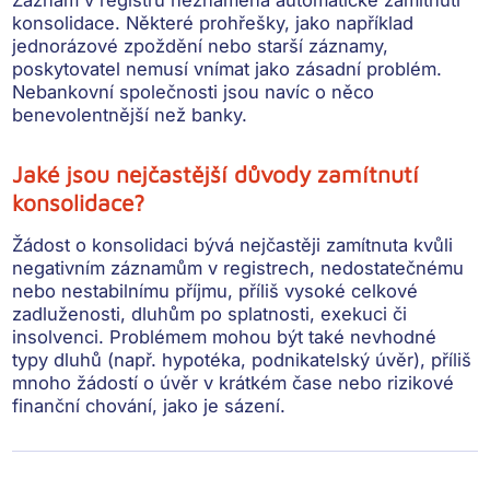
Záznam v registru
neznamená automatické zamítnutí
konsolidace
. Některé prohřešky, jako například
jednorázové zpoždění nebo starší záznamy,
poskytovatel nemusí vnímat jako zásadní problém.
Nebankovní společnosti jsou navíc o něco
benevolentnější než banky.
Jaké jsou nejčastější důvody zamítnutí
konsolidace?
Žádost o konsolidaci bývá nejčastěji zamítnuta
kvůli
negativním záznamům v registrech, nedostatečnému
nebo nestabilnímu příjmu, příliš vysoké celkové
zadluženosti, dluhům po splatnosti, exekuci či
insolvenci
. Problémem mohou být také nevhodné
typy dluhů (např. hypotéka, podnikatelský úvěr), příliš
mnoho žádostí o úvěr v krátkém čase nebo rizikové
finanční chování, jako je sázení.