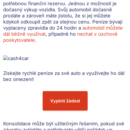
potřebnou finanční rezervu. Jednou z možností je
dočasný výkup vozidla
. Svůj automobil dočasně
prodáte a zároveň máte jistotu, že si jej můžete
kdykoli odkoupit zpět za stejnou cenu. Peníze bývají
vyplaceny zpravidla do 24 hodin
a
automobil můžete
dál běžně využívat
, případně ho
nechat v úschově
poskytovatele
.
Získejte rychlé peníze
za své auto a využívejte ho dál
bez omezení!
Vyplnit žádost
Konsolidace může být užitečným řešením, pokud své
závazky zvládáte a potřebujete větší pořádek ve