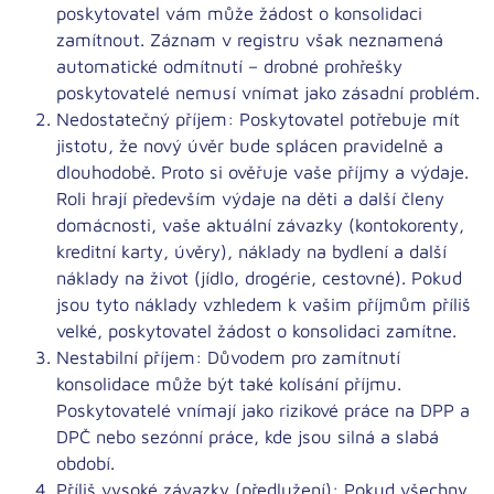
poskytovatel vám může žádost o konsolidaci
zamítnout.
Záznam v registru však neznamená
automatické odmítnutí
– drobné prohřešky
poskytovatelé nemusí vnímat jako zásadní problém.
Nedostatečný příjem:
Poskytovatel potřebuje mít
jistotu, že nový úvěr bude splácen pravidelně a
dlouhodobě.
Proto si ověřuje vaše příjmy a výdaje.
Roli hrají především výdaje na děti a další členy
domácnosti, vaše aktuální závazky (kontokorenty,
kreditní karty, úvěry), náklady na bydlení a další
náklady na život (jídlo, drogérie, cestovné). Pokud
jsou tyto náklady vzhledem k vašim příjmům příliš
velké, poskytovatel žádost o konsolidaci zamítne.
Nestabilní příjem:
Důvodem pro zamítnutí
konsolidace může být také kolísání příjmu.
Poskytovatelé vnímají jako rizikové práce na DPP a
DPČ nebo sezónní práce, kde jsou silná a slabá
období.
Příliš vysoké závazky (předlužení):
Pokud všechny