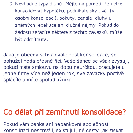
Nevhodné typy dluhů:
Mějte na paměti, že nelze
konsolidovat hypotéku, podnikatelský úvěr (v
osobní konsolidaci), pokuty, penále, dluhy u
známých, exekuce ani dlužné nájmy. Pokud do
žádosti zařadíte některé z těchto závazků, může
být odmítnuta.
Jaká je obecná
schvalovatelnost konsolidace
, se
bohužel nedá přesně říci. Vaše šance se však zvyšují,
pokud máte smlouvu na dobu neurčitou, pracujete u
jedné firmy více než jeden rok, své závazky poctivě
splácíte a máte spoludlužníka.
Co dělat při zamítnutí konsolidace?
Pokud vám banka ani nebankovní společnost
konsolidaci neschválí, existují i jiné cesty, jak získat