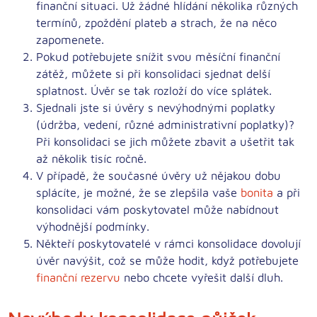
finanční situaci
. Už žádné hlídání několika různých
termínů, zpoždění plateb a strach, že na něco
zapomenete.
Pokud potřebujete
snížit svou měsíční finanční
zátěž
, můžete si při konsolidaci sjednat delší
splatnost. Úvěr se tak rozloží do více splátek.
Sjednali jste si
úvěry s nevýhodnými poplatky
(údržba, vedení, různé administrativní poplatky)?
Při konsolidaci se jich můžete zbavit a ušetřit tak
až několik tisíc ročně.
V případě, že současné úvěry už nějakou dobu
splácíte, je možné, že se zlepšila vaše
bonita
a při
konsolidaci vám poskytovatel může nabídnout
výhodnější podmínky
.
Někteří poskytovatelé v rámci konsolidace
dovolují
úvěr navýšit
, což se může hodit, když potřebujete
finanční rezervu
nebo chcete vyřešit další dluh.