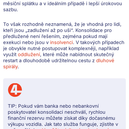
měsíční splátku
a v ideálním případě i
lepší úrokovou
sazbu
.
To však rozhodně neznamená, že je vhodná pro lidi,
kteří jsou „zadlužení až po uši“.
Konsolidace pro
předlužené není řešením
, zejména pokud
mají
exekuci nebo jsou v
insolvenci
. V takových případech
je obvykle nutné postupovat komplexněji, například
využít
oddlužení
, které může nabídnout skutečný
restart a dlouhodobě udržitelnou cestu z
dluhové
spirály
.
TIP:
Pokud vám banka nebo nebankovní
poskytovatel konsolidaci neschválí, rychlou
finanční rezervu můžete získat díky dočasnému
výkupu vozidla. Jak tato služba funguje, zjistíte v