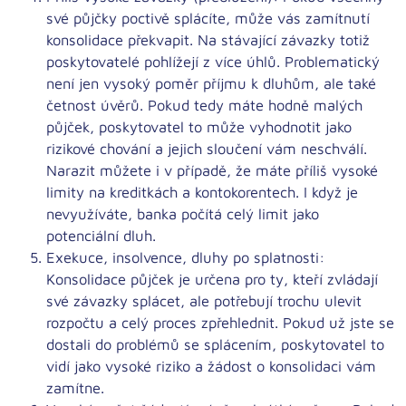
své půjčky poctivě splácíte, může vás zamítnutí
konsolidace překvapit. Na stávající závazky totiž
poskytovatelé pohlížejí z více úhlů. Problematický
není jen
vysoký poměr příjmu k dluhům
, ale také
četnost úvěrů
. Pokud tedy máte hodně malých
půjček, poskytovatel to může vyhodnotit jako
rizikové chování a jejich sloučení vám neschválí.
Narazit můžete i v případě, že máte
příliš vysoké
limity
na kreditkách a kontokorentech. I když je
nevyužíváte, banka počítá celý limit jako
potenciální dluh.
Exekuce, insolvence, dluhy po splatnosti:
Konsolidace půjček je určena pro ty, kteří zvládají
své závazky splácet, ale potřebují trochu ulevit
rozpočtu a celý proces zpřehlednit. Pokud už jste se
dostali do problémů se splácením, poskytovatel to
vidí jako vysoké riziko a žádost o konsolidaci vám
zamítne.