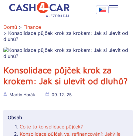
Konsolidace půjček krok za krokem: Jak si ulevit od dluhů?
Call To Action Me
CASH4CAR
Domů
Finance
Konsolidace půjček krok za krokem: Jak si ulevit od
FAQ
dluhů?
BLOG
SLUŽBY
Konsolidace půjček krok za
krokem: Jak si ulevit od dluhů?
KONTAKT
Martin Horák
09. 12. 25
Obsah
Co je to konsolidace půjček?
Konsolidace půjček vs. refinancování: Jaký je