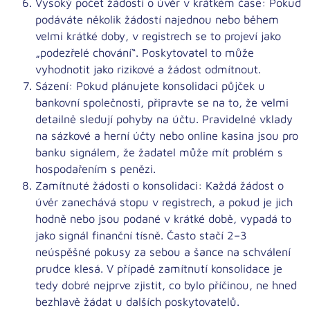
Vysoký počet žádostí o úvěr v krátkém čase:
Pokud
podáváte několik žádostí najednou nebo během
velmi krátké doby, v registrech se to projeví jako
„podezřelé chování“
. Poskytovatel to může
vyhodnotit jako rizikové a žádost odmítnout.
Sázení:
Pokud plánujete konsolidaci půjček u
bankovní společnosti, připravte se na to, že velmi
detailně sledují pohyby na účtu. Pravidelné
vklady
na sázkové a herní účty nebo online kasina
jsou pro
banku signálem, že žadatel může mít problém s
hospodařením s penězi.
Zamítnuté žádosti o konsolidaci:
Každá žádost o
úvěr zanechává stopu v registrech, a pokud je jich
hodně nebo jsou podané v krátké době, vypadá to
jako
signál finanční tísně
. Často stačí 2–3
neúspěšné pokusy za sebou a šance na schválení
prudce klesá. V případě zamítnutí konsolidace je
tedy dobré nejprve zjistit, co bylo příčinou, ne hned
bezhlavě žádat u dalších poskytovatelů.