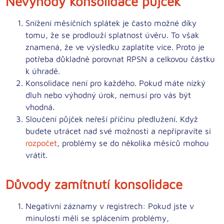
Nevýhody konsolidace půjček
Snížení měsíčních splátek je často možné díky
tomu, že se
prodlouží splatnost úvěru
. To však
znamená, že
ve výsledku zaplatíte více
. Proto je
potřeba důkladně porovnat RPSN a celkovou částku
k úhradě.
Konsolidace
není pro každého
. Pokud máte nízký
dluh nebo výhodný úrok, nemusí pro vás být
vhodná.
Sloučení půjček neřeší příčinu předlužení.
Když
budete utrácet nad své možnosti a nepřipravíte si
rozpočet
, problémy se do několika měsíců mohou
vrátit.
Důvody zamítnutí konsolidace
Negativní záznamy v registrech:
Pokud jste v
minulosti měli se splácením problémy,