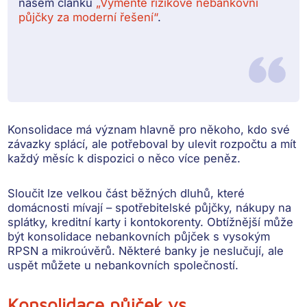
našem článku
„Vyměňte rizikové nebankovní
půjčky za moderní řešení“
.
Konsolidace má význam hlavně pro někoho, kdo své
závazky splácí, ale potřeboval by
ulevit rozpočtu a mít
každý měsíc k dispozici o něco více peněz
.
Sloučit lze velkou část běžných dluhů, které
domácnosti mívají –
spotřebitelské půjčky, nákupy na
splátky, kreditní karty i kontokorenty
. Obtížnější může
být konsolidace nebankovních půjček s vysokým
RPSN a mikroúvěrů. Některé banky je neslučují, ale
uspět můžete u nebankovních společností.
Konsolidace půjček vs.