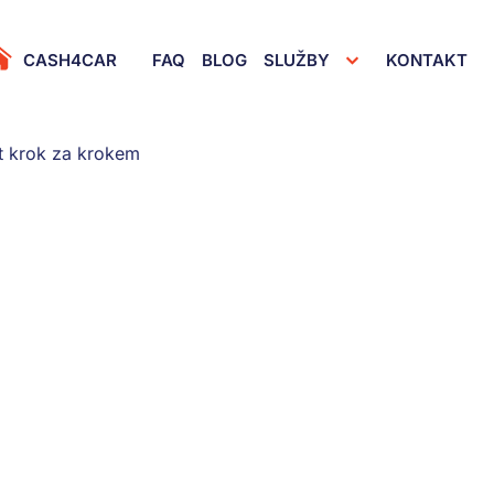
rimary Menu
CASH4CAR
FAQ
BLOG
SLUŽBY
KONTAKT
at krok za krokem