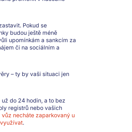
 zastavit. Pokud se
ínky budou ještě méně
kvůli upomínkám a sankcím za
ájem či na sociálním a
věry
– ty by vaši situaci jen
e už do 24 hodin
, a to bez
oly registrů nebo vašich
a
vůz necháte zaparkovaný u
 využívat
.