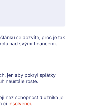
článku se dozvíte, proč je tak
trolu nad svými financemi.
ch
, jen aby pokryl splátky
h neustále roste.
eji než schopnost dlužníka je
m či
insolvenci
.