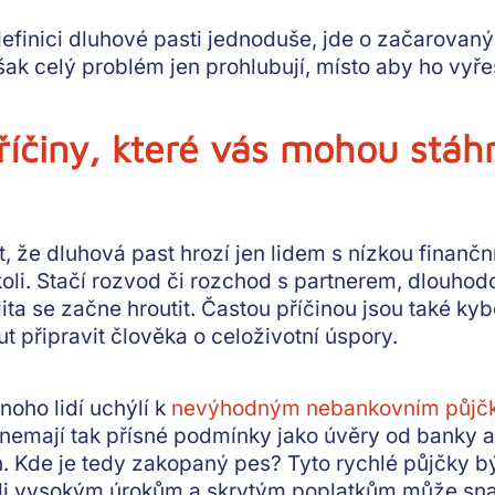
efinici dluhové pasti jednoduše
, jde o začarovaný
šak celý problém jen prohlubují, místo aby ho vyřeš
říčiny, které vás mohou stáhn
t, že
dluhová past
hrozí jen lidem s nízkou finančn
koli. Stačí rozvod či rozchod s partnerem, dlouho
lita se začne hroutit
. Častou příčinou jsou také kyb
 připravit člověka o celoživotní úspory.
mnoho lidí uchýlí k
nevýhodným nebankovním půjč
nemají tak přísné podmínky
jako úvěry od banky 
n
. Kde je tedy zakopaný pes? Tyto rychlé půjčky
b
kvůli vysokým úrokům a skrytým poplatkům může s