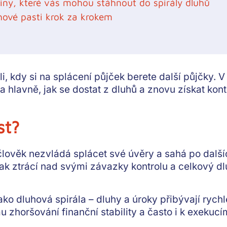
činy, které vás mohou stáhnout do spirály dluhů
hové pasti krok za krokem
, kdy si na splácení půjček berete další půjčky. V 
 hlavně, jak se dostat z dluhů a znovu získat kon
st?
 člověk
nezvládá splácet své úvěry a sahá po další
k ztrácí nad svými závazky kontrolu a celkový dlu
jako
dluhová spirála
– dluhy a úroky přibývají rychl
 zhoršování finanční stability a často i k exekucí