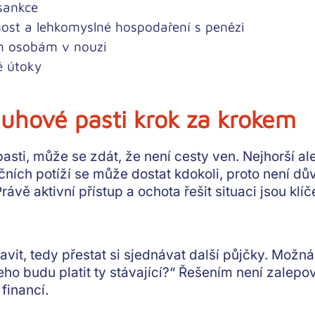
sankce
ost a lehkomyslné hospodaření s penězi
m osobám v nouzi
é útoky
dluhové pasti krok za krokem
asti, může se zdát, že není cesty ven. Nejhorší al
ních potíží se může dostat kdokoli, proto není dův
Právě aktivní přístup a ochota řešit situaci jsou kl
avit, tedy
přestat si sjednávat další půjčky
. Možná
eho budu platit ty stávající?“ Řešením není zalepov
 financí
.