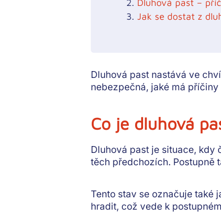
Dluhová past – pří
Jak se dostat z dlu
Dluhová past nastává ve chvíli
nebezpečná, jaké má příčiny a
Co je dluhová pa
Dluhová past je situace, kdy
těch předchozích. Postupně ta
Tento stav se označuje také 
hradit, což vede k postupnému