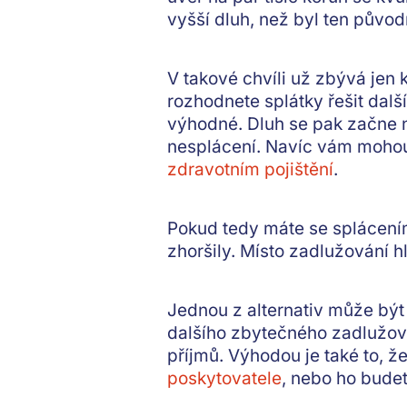
vyšší dluh, než byl ten původ
V takové chvíli už zbývá jen 
rozhodnete splátky řešit dalš
výhodné
. Dluh se pak začne
nesplácení. Navíc vám mohou 
zdravotním pojištění
.
Pokud tedy máte se splácením
zhoršily. Místo zadlužování hl
Jednou z alternativ může být
dalšího zbytečného zadlužová
příjmů. Výhodou je také to, ž
poskytovatele
, nebo ho bude