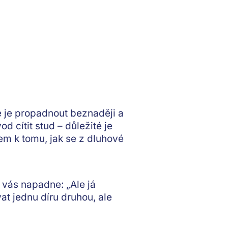
e je propadnout beznaději a
od cítit stud –
důležité je
íčem k tomu, jak se z dluhové
 vás napadne: „Ale já
at jednu díru druhou, ale