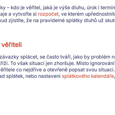
zky
– kdo je věřitel, jaká je výše dluhu, úrok i term
aje
a vytvořte si
rozpočet
, ve kterém upřednostnít
kud zjistíte, že na pravidelné splátky dluhů už sk
věřiteli
 závazky splácet, se často tváří, jako by problém n
 kříži. To však situaci jen zhoršuje. Místo ignorov
věřitele co nejdříve a otevřeně popsat svou situaci
lad splátek, nebo nastavení
splátkového kalendáře