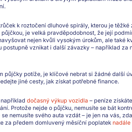
ní.
krůček k
roztočení dluhové spirály
, kterou je těžké
í půjčkou, je velká pravděpodobnost, že
její podm
 navyšovat nejen kvůli vysokým úrokům, ale také 
postupně vznikat i další závazky – například za n
 půjčky potíže, je klíčové
nebrat si žádné další ú
edejte jiné cesty, jak získat potřebné finance.
 například
dočasný výkup vozidla
–
peníze získát
ní. Protože nejde o půjčku, nemusíte se bát kontr
e
se nemusíte svého auta vzdát
– je jen na vás, zd
te za předem domluvený měsíční poplatek
nadále