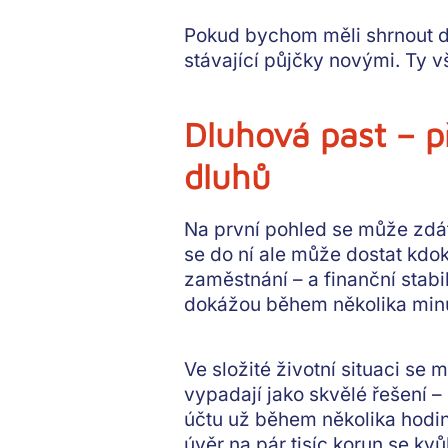
Pokud bychom měli shrnout
d
stávající půjčky novými. Ty v
Dluhová past – p
dluhů
Na první pohled se může zdá
se do ní ale může dostat kdo
zaměstnání – a
finanční stabi
dokážou během několika minut
Ve složité životní situaci se 
vypadají jako skvělé řešení –
účtu už během několika hodi
úvěr na pár tisíc korun se 