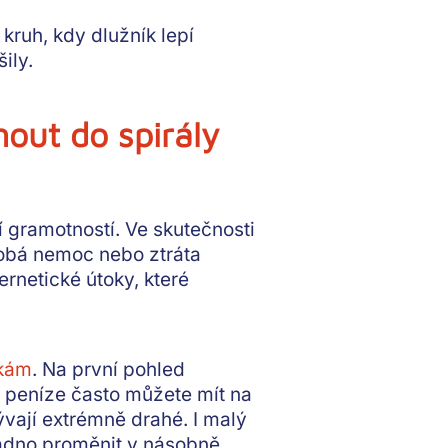
 kruh, kdy dlužník lepí
ily.
out do spirály
í gramotností. Ve skutečnosti
dobá nemoc nebo ztráta
ernetické útoky, které
kám
. Na první pohled
a
peníze často můžete mít na
ývají extrémně drahé
. I malý
nadno proměnit v násobně