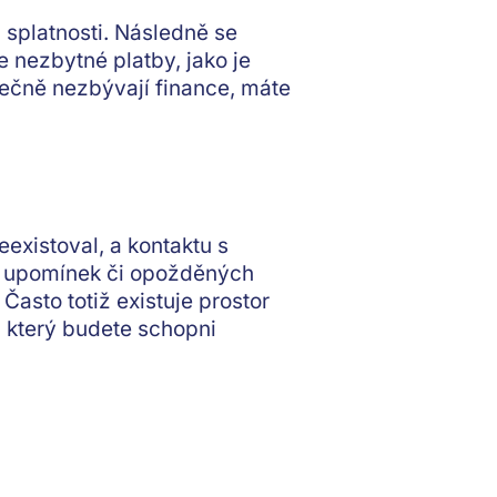
ín splatnosti. Následně se
e nezbytné platby, jako je
utečně nezbývají finance, máte
eexistoval, a kontaktu s
ání upomínek či opožděných
. Často totiž existuje prostor
, který budete schopni