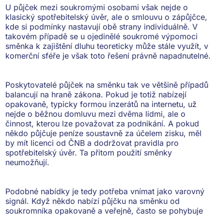
U půjček mezi soukromými osobami však
nejde o
klasický spotřebitelský úvěr
, ale o smlouvu o zápůjčce,
kde si podmínky nastavují obě strany individuálně. V
takovém případě se u ojedinělé soukromé výpomoci
směnka k zajištění dluhu teoreticky může stále využít, v
komerční sféře je však toto řešení právně napadnutelné.
Poskytovatelé půjček na směnku tak ve většině případů
balancují na hraně zákona
. Pokud je totiž nabízejí
opakovaně, typicky formou inzerátů na internetu, už
nejde o běžnou domluvu mezi dvěma lidmi, ale o
činnost, kterou lze považovat za podnikání
. A pokud
někdo půjčuje peníze soustavně za účelem zisku, měl
by mít licenci od ČNB a dodržovat pravidla pro
spotřebitelský úvěr. Ta přitom
použití směnky
neumožňují
.
Podobné nabídky je tedy potřeba vnímat jako
varovný
signál
. Když někdo nabízí půjčku na směnku od
soukromníka opakovaně a veřejně, často se pohybuje