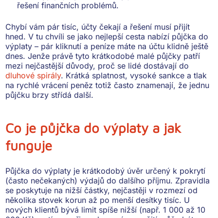
řešení finančních problémů.
Chybí vám pár tisíc, účty čekají a řešení musí přijít
hned. V tu chvíli se jako nejlepší cesta nabízí
půjčka do
výplaty
– pár kliknutí a peníze máte na účtu klidně ještě
dnes. Jenže právě tyto krátkodobé malé půjčky patří
mezi nejčastější důvody, proč se lidé dostávají do
dluhové spirály
.
Krátká splatnost, vysoké sankce a tlak
na rychlé vrácení peněz
totiž často znamenají, že jednu
půjčku brzy střídá další.
Co je půjčka do výplaty a jak
funguje
Půjčka do výplaty je
krátkodobý úvěr
určený k pokrytí
(často nečekaných) výdajů do dalšího příjmu. Zpravidla
se poskytuje
na nižší částky
, nejčastěji v rozmezí od
několika stovek korun až po menší desítky tisíc. U
nových klientů bývá limit spíše nižší (např. 1 000 až 10