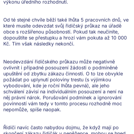
výkonu úředního rozhodnutí.
Od té stejné chvíle běží také lhůta 5 pracovních dnů, ve
které
musíte odevzdat svůj řidičský průkaz
na úřadě
obce s rozšířenou působností. Pokud tak neučiníte,
dopouštíte se přestupku a
hrozí vám pokuta až 10 000
Kč
. Tím však následky nekončí.
Neodevzdání řidičského průkazu
může negativně
ovlivnit i případné posouzení žádosti o podmíněné
upuštění od zbytku zákazu činnosti
. O to lze obvykle
požádat po uplynutí poloviny trestu (s výjimkou
vybodování, kde je roční lhůta pevná), ale jeho
schválení závisí na individuálním posouzení a není na
něj právní nárok. Porušování podmínek a ignorování
povinností vám tedy v tomto procesu rozhodně moc
nepomůže, spíše naopak.
Řidiči navíc často nabydou dojmu, že když mají po
skončení zákazu řidičák v peněžence, mohou se hned