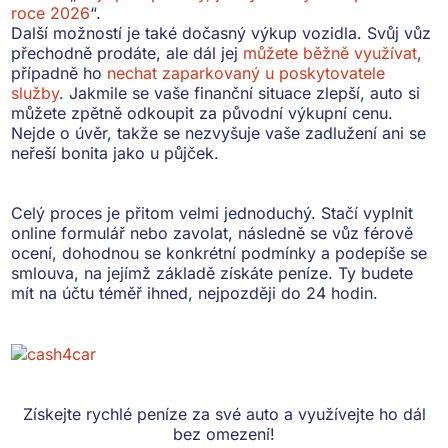
roce 2026
“.
Další možností je také
dočasný výkup vozidla
. Svůj vůz
přechodně prodáte, ale dál jej
můžete běžně využívat
,
případně ho
nechat zaparkovaný u poskytovatele
služby
. Jakmile se vaše finanční situace zlepší, auto si
můžete zpětně odkoupit za původní výkupní cenu.
Nejde o úvěr, takže se nezvyšuje vaše zadlužení ani se
neřeší bonita jako u půjček.
Celý proces je přitom
velmi jednoduchý
. Stačí vyplnit
online formulář nebo zavolat, následně se vůz férově
ocení, dohodnou se konkrétní podmínky a podepíše se
smlouva, na jejímž základě získáte peníze. Ty budete
mít na účtu téměř ihned, nejpozději do 24 hodin.
Získejte rychlé peníze
za své auto a využívejte ho dál
bez omezení!