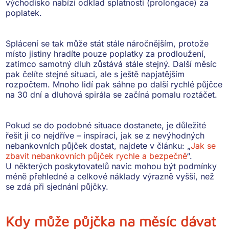
východisko nabízí odklad splatnosti (prolongace) za
poplatek.
Splácení se tak může stát stále náročnějším, protože
místo jistiny hradíte
pouze poplatky za prodloužení,
zatímco samotný dluh zůstává stále stejný
. Další měsíc
pak čelíte stejné situaci, ale s ještě napjatějším
rozpočtem. Mnoho lidí pak sáhne po další rychlé půjčce
na 30 dní a dluhová spirála se začíná pomalu roztáčet.
Pokud se do podobné situace dostanete,
je důležité
řešit ji co nejdříve
– inspiraci, jak se z nevýhodných
nebankovních půjček dostat, najdete v článku: „
Jak se
zbavit nebankovních půjček rychle a bezpečně
“.
U některých poskytovatelů navíc mohou být podmínky
méně přehledné a
celkové náklady výrazně vyšší
, než
se zdá při sjednání půjčky.
Kdy může půjčka na měsíc dávat