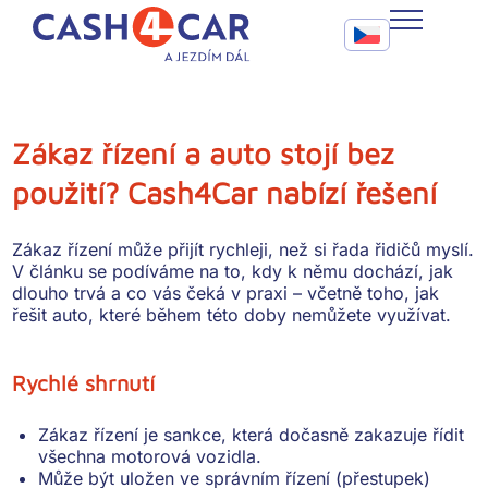
Zákaz řízení a auto stojí bez použití? Cash4Car nabízí řešení
Call To Action Me
CASH4CAR
FAQ
Zákaz řízení a auto stojí bez
použití? Cash4Car nabízí řešení
BLOG
SLUŽBY
Zákaz řízení může přijít rychleji, než si řada řidičů myslí.
V článku se podíváme na to, kdy k němu dochází, jak
KONTAKT
dlouho trvá a co vás čeká v praxi – včetně toho, jak
řešit auto, které během této doby nemůžete využívat.
Rychlé shrnutí
Zákaz řízení je sankce, která dočasně zakazuje řídit
všechna motorová vozidla.
Může být uložen ve správním řízení (přestupek)