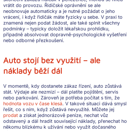
vrátit do provozu.
Řidičské oprávnění se ale
neobnovuje automaticky
a je nutné požádat o jeho
vrácení, i když řidičák máte fyzicky u sebe. V praxi to
znamená nejen podat žádost, ale také
splnit všechny
podmínky
– typicky doložit lékařskou prohlídku,
případně absolvovat dopravně-psychologické vyšetření
nebo odborné přezkoušení.
Auto stojí bez využití – ale
náklady běží dál
V momentě, kdy dostanete zákaz řízení, auto zůstává
stát. Výdaje ale nezmizí –
dál platíte pojištění, servis
nebo parkování
. Zároveň je potřeba počítat s tím, že
hodnota vozu v čase klesá
. V takové situaci dává smysl
řešit, co s ním, když zůstává nevyužité. Můžete jej
prodat
a získat jednorázově peníze, nechat vůz
odstavený a dál hradit související náklady, přenechat ho
někomu blízkému k užívání nebo využít dočasného