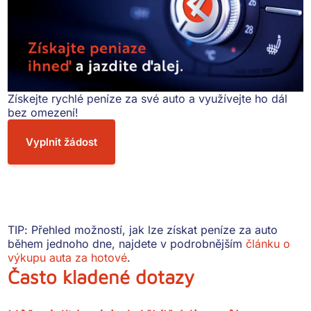
Získejte rychlé peníze za
své auto a využívejte ho dál
bez omezení!
Vyplnit žádost
TIP:
Přehled možností, jak lze získat peníze za auto
během jednoho dne, najdete v podrobnějším
článku o
výkupu auta za hotové
.
Často kladené dotazy