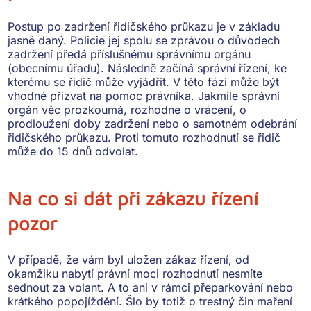
Postup po zadržení řidičského průkazu je v základu
jasně daný. Policie jej spolu se zprávou o důvodech
zadržení předá příslušnému správnímu orgánu
(obecnímu úřadu). Následně začíná správní řízení, ke
kterému se řidič může vyjádřit. V této fázi
může být
vhodné přizvat na pomoc právníka
. Jakmile správní
orgán věc prozkoumá, rozhodne o vrácení, o
prodloužení doby zadržení nebo o samotném odebrání
řidičského průkazu. Proti tomuto rozhodnutí
se řidič
může do 15 dnů odvolat
.
Na co si dát při zákazu řízení
pozor
V případě, že vám byl uložen zákaz řízení,
od
okamžiku nabytí právní moci rozhodnutí nesmíte
sednout za volant
. A to ani v rámci přeparkování nebo
krátkého popojíždění. Šlo by totiž o trestný čin maření