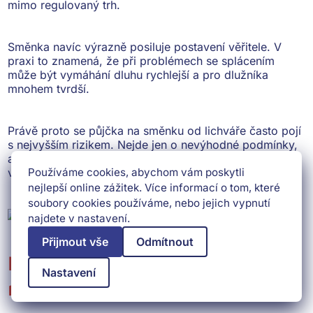
mimo regulovaný trh.
Směnka navíc výrazně posiluje postavení věřitele. V
praxi to znamená, že při problémech se splácením
může být vymáhání dluhu rychlejší a
pro dlužníka
mnohem tvrdší
.
Právě proto se půjčka na směnku od lichváře často
pojí
s nejvyšším rizikem
. Nejde jen o nevýhodné podmínky,
ale i o to, že se můžete dostat do situace, kterou bude
velmi obtížné řešit.
Používáme cookies, abychom vám poskytli
nejlepší online zážitek. Více informací o tom, které
soubory cookies používáme, nebo jejich vypnutí
najdete v nastavení.
Přijmout vše
Odmítnout
Existuje bezpečnější alternativa
Nastavení
než soukromá půjčka?