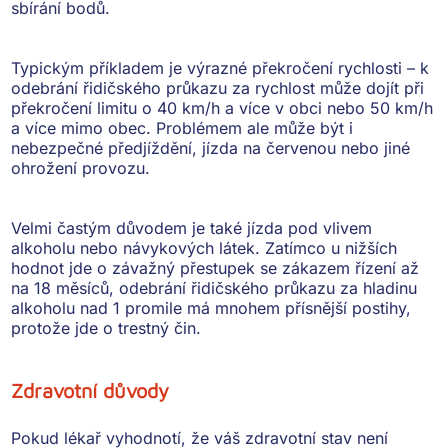
sbírání bodů.
Typickým příkladem je
výrazné překročení rychlosti
– k
odebrání řidičského průkazu za rychlost může dojít při
překročení limitu o
40 km/h a více
v obci nebo
50 km/h
a více
mimo obec. Problémem ale může být i
nebezpečné předjíždění, jízda na červenou nebo jiné
ohrožení provozu.
Velmi častým důvodem je také
jízda pod vlivem
alkoholu nebo návykových látek
. Zatímco u nižších
hodnot jde o závažný přestupek se zákazem řízení až
na 18 měsíců,
odebrání řidičského průkazu za hladinu
alkoholu nad 1 promile
má mnohem přísnější postihy,
protože jde o trestný čin.
Zdravotní důvody
Pokud lékař vyhodnotí, že váš zdravotní stav není