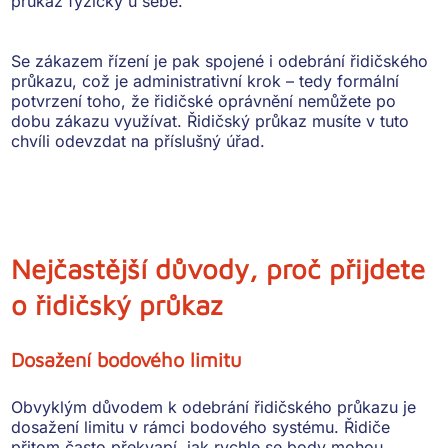
průkaz fyzicky u sebe.
Se zákazem řízení je pak spojené i
odebrání řidičského
průkazu
, což je administrativní krok – tedy formální
potvrzení toho, že řidičské oprávnění nemůžete po
dobu zákazu využívat. Řidičský průkaz musíte v tuto
chvíli odevzdat na příslušný úřad.
Nejčastější důvody, proč přijdete
o řidičský průkaz
Dosažení bodového limitu
Obvyklým důvodem k
odebrání řidičského průkazu
je
dosažení limitu v rámci bodového systému. Řidiče
přitom často překvapí, jak rychle se body mohou