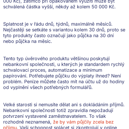
000 Kč), zatímco
při opakovaném využití může být
schválená částka vyšší
, někdy až kolem 50 000 Kč.
Splatnost je
v řádu dnů, týdnů, maximálně měsíců
.
Nejčastěji se setkáte s variantou
kolem 30 dnů
, proto se
tyto produkty často označují jako půjčka na 30 dní
nebo půjčka na měsíc.
Tento typ úvěrového produktu většinou poskytují
nebankovní společnosti, u kterých je standardem
rychlý
schvalovací proces, automatizace a minimum
papírování
. Potřebujete půjčku do výplaty ihned? Není
problém. Peníze můžete často mít na účtu už do hodiny
od vyplnění všech potřebných formulářů.
Velké starosti si nemusíte dělat ani s dokládáním příjmů.
Nebankovní společnosti totiž zpravidla
nepožadují
potvrzení vystavené zaměstnavatelem
. To však
rozhodně neznamená,
že by vám půjčily zcela bez
příjmu
. Vaši schopnost splácet si zkontrolují v online