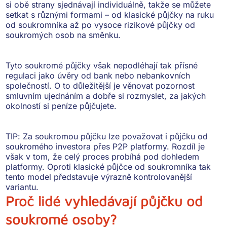
si obě strany sjednávají individuálně, takže se můžete
setkat s různými formami – od klasické půjčky na ruku
od soukromníka až po vysoce rizikové půjčky od
soukromých osob na směnku.
Tyto soukromé půjčky však
nepodléhají tak přísné
regulaci
jako úvěry od bank nebo nebankovních
společností. O to důležitější je věnovat pozornost
smluvním ujednáním a dobře si rozmyslet, za jakých
okolností si peníze půjčujete.
TIP:
Za soukromou půjčku lze považovat i půjčku od
soukromého investora
přes P2P platformy
. Rozdíl je
však v tom, že celý proces probíhá pod dohledem
platformy. Oproti klasické půjčce od soukromníka tak
tento model představuje
výrazně kontrolovanější
variantu
.
Proč lidé vyhledávají půjčku od
soukromé osoby?