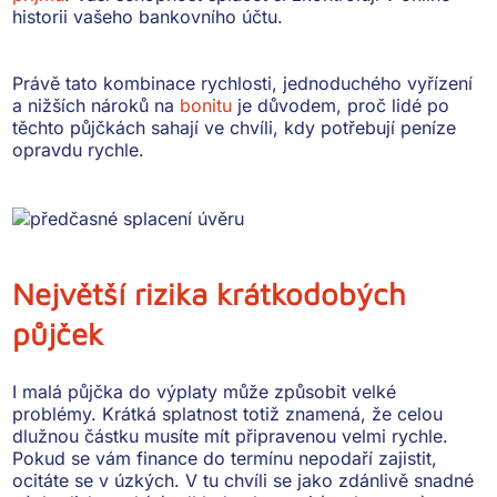
historii vašeho bankovního účtu.
Právě tato kombinace rychlosti, jednoduchého vyřízení
a nižších nároků na
bonitu
je důvodem, proč lidé po
těchto půjčkách sahají ve chvíli, kdy potřebují peníze
opravdu rychle.
Největší rizika krátkodobých
půjček
I malá půjčka do výplaty může způsobit velké
problémy. Krátká splatnost totiž znamená, že
celou
dlužnou částku musíte mít připravenou velmi rychle
.
Pokud se vám finance do termínu nepodaří zajistit,
ocitáte se v úzkých. V tu chvíli se jako zdánlivě snadné