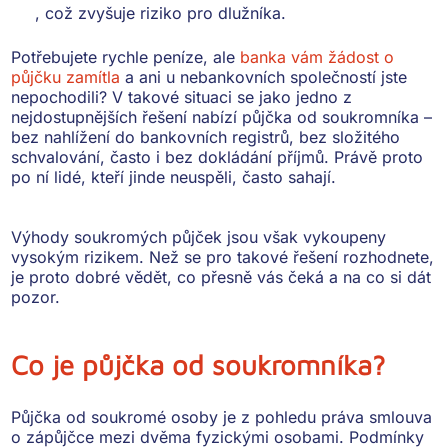
, což zvyšuje riziko pro dlužníka.
Potřebujete rychle peníze, ale
banka vám žádost o
půjčku zamítla
a ani u nebankovních společností jste
nepochodili? V takové situaci se jako jedno z
nejdostupnějších řešení nabízí
půjčka od soukromníka
–
bez nahlížení do bankovních registrů, bez složitého
schvalování, často i bez dokládání příjmů. Právě proto
po ní lidé, kteří jinde neuspěli, často sahají.
Výhody soukromých půjček jsou však vykoupeny
vysokým rizikem
. Než se pro takové řešení rozhodnete,
je proto dobré vědět,
co přesně vás čeká a na co si dát
pozor
.
Co je půjčka od soukromníka?
Půjčka od soukromé osoby je z pohledu práva
smlouva
o zápůjčce mezi dvěma fyzickými osobami
. Podmínky