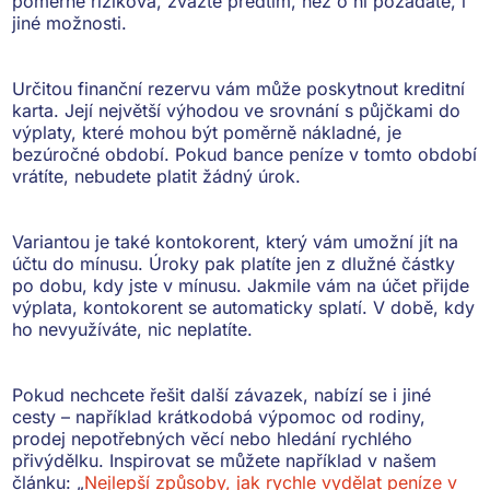
poměrně riziková, zvažte předtím, než o ni požádáte, i
jiné možnosti.
Určitou finanční rezervu vám může poskytnout
kreditní
karta
. Její největší výhodou ve srovnání s půjčkami do
výplaty, které mohou být poměrně nákladné, je
bezúročné období. Pokud bance peníze v tomto období
vrátíte,
nebudete platit žádný úrok
.
Variantou je také
kontokorent
, který vám umožní jít na
účtu do mínusu. Úroky pak platíte jen z dlužné částky
po dobu, kdy jste v mínusu. Jakmile vám na účet přijde
výplata,
kontokorent se automaticky splatí
. V době, kdy
ho nevyužíváte, nic neplatíte.
Pokud nechcete řešit další závazek, nabízí se i jiné
cesty – například
krátkodobá výpomoc od rodiny,
prodej nepotřebných věcí nebo hledání rychlého
přivýdělku
. Inspirovat se můžete například v našem
článku: „
Nejlepší způsoby, jak rychle vydělat peníze v