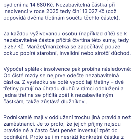
bydlení na 14 680 Kč.
Nezabavitelná částka při
insolvenci v roce 2025 tedy činí 13 027 Kč
(což
odpovídá dvěma třetinám součtu těchto částek).
Za každou vyživovanou osobu (například dítě) se k
nezabavitelné částce přičítá čtvrtina této sumy, tedy
3 257 Kč. Manžel/manželka se započítává pouze,
pokud pobírá starobní, invalidní nebo sirotčí důchod.
Výpočet splátek insolvence pak probíhá následovně:
Od čisté mzdy se nejprve odečte nezabavitelná
částka. Z výsledku se poté vypočítají třetiny – dvě
třetiny putují na úhradu dluhů v rámci oddlužení a
jedna třetina se přičítá zpět k nezabavitelným
částkám, takže zůstává dlužníkovi.
Podnikatelé
mají v oddlužení trochu jiná pravidla než
zaměstnanci. Je to proto, že jejich příjmy nejsou
pravidelné a často část peněz investují zpět do
podnikání. Proto se jim nesráží konkrétní částka z