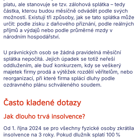
platu, ale
stanovuje se tzv. zálohová splátka
– tedy
částka, kterou budou měsíčně odvádět podle svých
možností. Existují tři způsoby, jak se tato splátka může
určit:
podle zisku z daňového přiznání, podle reálných
příjmů a výdajů nebo podle průměrné mzdy v
národním hospodářství
.
U
právnických osob
se žádná pravidelná měsíční
splátka nepočítá. Jejich úpadek se totiž neřeší
oddlužením, ale buď konkurzem, kdy se veškerý
majetek firmy prodá a výtěžek rozdělí věřitelům, nebo
reorganizací, při které firma splácí dluhy podle
ozdravného plánu schváleného soudem.
Často kladené dotazy
Jak dlouho trvá insolvence?
Od 1. října 2024 se pro všechny fyzické osoby zkrátila
insolvence na 3 roky. Pokud dlužník splatí 100 %