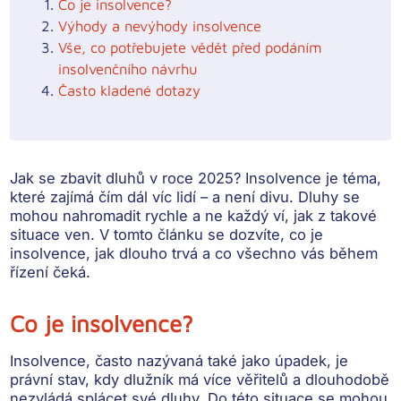
Co je insolvence?
Výhody a nevýhody insolvence
Vše, co potřebujete vědět před podáním
insolvenčního návrhu
Často kladené dotazy
Jak se zbavit dluhů v roce 2025? Insolvence je téma,
které zajímá čím dál víc lidí – a není divu. Dluhy se
mohou nahromadit rychle a ne každý ví, jak z takové
situace ven. V tomto článku se dozvíte, co je
insolvence, jak dlouho trvá a co všechno vás během
řízení čeká.
Co je insolvence?
Insolvence
, často nazývaná také jako úpadek, je
právní stav, kdy dlužník
má více věřitelů a dlouhodobě
nezvládá splácet své dluhy
. Do této situace se mohou