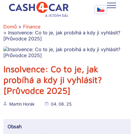
Insolvence: Co to je, jak probíhá a kdy ji vyhlásit? [Průvodce
Call To Action Me
CASH4CAR
Domů
Finance
Insolvence: Co to je, jak probíhá a kdy ji vyhlásit?
FAQ
[Průvodce 2025]
BLOG
SLUŽBY
Insolvence: Co to je, jak
probíhá a kdy ji vyhlásit?
KONTAKT
[Průvodce 2025]
Martin Horák
04. 06. 25
Obsah