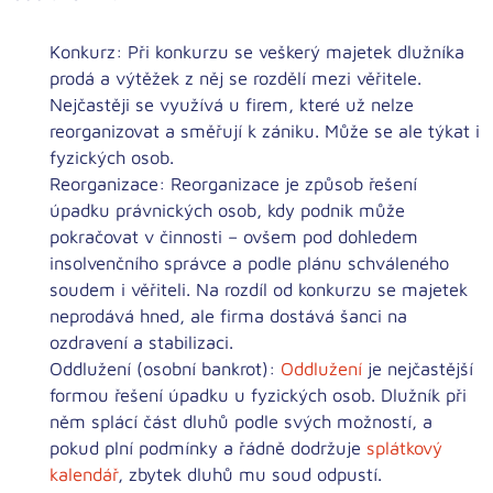
Konkurz:
Při konkurzu se veškerý majetek dlužníka
prodá a výtěžek z něj se rozdělí mezi věřitele.
Nejčastěji se využívá u firem, které už nelze
reorganizovat a směřují k zániku. Může se ale týkat i
fyzických osob.
Reorganizace:
Reorganizace je způsob řešení
úpadku právnických osob, kdy podnik může
pokračovat v činnosti – ovšem pod dohledem
insolvenčního správce a podle plánu schváleného
soudem i věřiteli. Na rozdíl od konkurzu se majetek
neprodává hned, ale firma dostává šanci na
ozdravení a stabilizaci.
Oddlužení (osobní bankrot):
Oddlužení
je nejčastější
formou řešení úpadku u fyzických osob. Dlužník při
něm splácí část dluhů podle svých možností, a
pokud plní podmínky a řádně dodržuje
splátkový
kalendář
, zbytek dluhů mu soud odpustí.