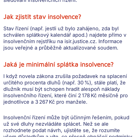
sledování insolvenčních řízení.
Jak zjistit stav insolvence?
Stav řízení (např. jestli už bylo zahájeno, zda byl
schválen splátkový kalendář apod.) najdete přímo v
insolvenčním rejstříku na isir.justice.cz. Informace
jsou veřejné a průběžně aktualizované soudem.
Jaká je minimální splátka insolvence?
I když novela zákona zrušila požadavek na splacení
určitého procenta dluhů (např. 30 %), stále platí, že
dlužník musí být schopen hradit alespoň náklady
insolvenčního řízení, které činí 2 178 Kč měsíčně pro
jednotlivce a 3 267 Kč pro manžele.
Insolvenční řízení může být účinným řešením, pokud
už své dluhy nezvládáte splácet. Než se ale
rozhodnete podat návrh, ujistěte se, že rozumíte
všem důsledkům a víte, co přesně obnášejí podmínky