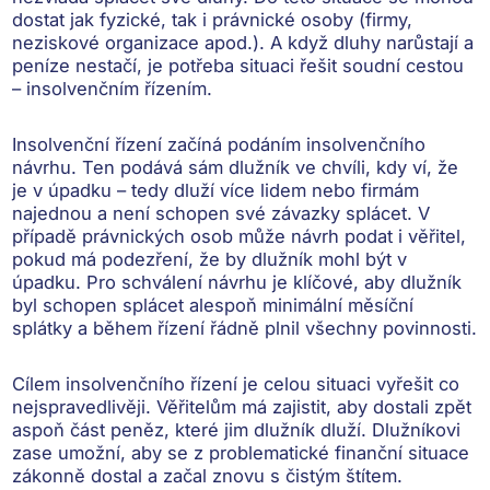
dostat jak fyzické, tak i právnické osoby (firmy,
neziskové organizace apod.). A když dluhy narůstají a
peníze nestačí, je potřeba situaci řešit soudní cestou
– insolvenčním řízením.
Insolvenční řízení
začíná podáním
insolvenčního
návrhu
. Ten
podává sám dlužník
ve chvíli, kdy ví, že
je v úpadku – tedy dluží více lidem nebo firmám
najednou a není schopen své závazky splácet. V
případě právnických osob
může návrh podat i věřitel
,
pokud má podezření, že by dlužník mohl být v
úpadku. Pro schválení návrhu je klíčové, aby dlužník
byl schopen splácet alespoň minimální měsíční
splátky a během řízení řádně plnil všechny povinnosti.
Cílem insolvenčního řízení
je celou situaci vyřešit co
nejspravedlivěji. Věřitelům má zajistit, aby dostali zpět
aspoň část peněz, které jim dlužník dluží. Dlužníkovi
zase umožní, aby se z problematické finanční situace
zákonně dostal a začal znovu s čistým štítem.