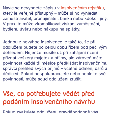
Navíc se nevyhnete zápisu v
insolvenčním rejstříku
,
který je veřejně přístupný – může si ho vyhledat
zaměstnavatel, pronajímatel, banka nebo kdokoli jiný.
V praxi to
může zkomplikovat získání zaměstnání,
bydlení, úvěru nebo nákupu na splátky
.
Jednou z nevýhod insolvence je také to, že při
oddlužení budete po celou dobu řízení
pod pečlivým
dohledem
. Nejenže musíte už při zahájení řízení
přiznat veškerý majetek a příjmy, ale zároveň
máte
povinnost každé tři měsíce předkládat insolvenčnímu
správci přehled svých příjmů
– včetně odměn, darů a
dědictví. Pokud nespolupracujete nebo neplníte své
povinnosti, může soud oddlužení zrušit.
Vše, co potřebujete vědět před
podáním insolvenčního návrhu
Pokud zvažujete oddlužení, pravděpodobně vás