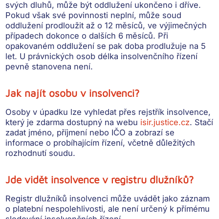
svých dluhů, může být oddlužení ukončeno i dříve.
Pokud však své povinnosti neplní, může soud
oddlužení prodloužit až o 12 měsíců, ve výjimečných
případech dokonce o dalších 6 měsíců. Při
opakovaném oddlužení se pak doba prodlužuje na 5
let. U právnických osob délka insolvenčního řízení
pevně stanovena není.
Jak najít osobu v insolvenci?
Osoby v úpadku lze vyhledat přes rejstřík insolvence,
který je zdarma dostupný na webu
isir.justice.cz
. Stačí
zadat jméno, příjmení nebo IČO a zobrazí se
informace o probíhajícím řízení, včetně důležitých
rozhodnutí soudu.
Jde vidět insolvence v registru dlužníků?
Registr dlužníků insolvenci může uvádět jako záznam
o platební nespolehlivosti, ale není určený k přímému