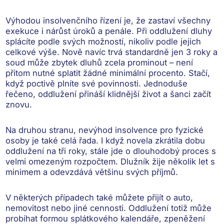
Výhodou insolvenčního řízení je, že
zastaví všechny
exekuce i nárůst úroků a penále
. Při oddlužení dluhy
splácíte podle svých možností, nikoliv podle jejich
celkové výše. Nově navíc trvá standardně jen 3 roky a
soud může zbytek dluhů zcela prominout
– není
přitom nutné splatit žádné minimální procento. Stačí,
když poctivě plníte své povinnosti. Jednoduše
řečeno, oddlužení přináší
klidnější život a šanci začít
znovu
.
Na druhou stranu,
nevýhod insolvence
pro fyzické
osoby je také celá řada. I když novela zkrátila dobu
oddlužení na tři roky, stále jde o dlouhodobý proces s
velmi omezeným rozpočtem. Dlužník žije několik let s
minimem a odevzdává většinu svých příjmů.
V některých případech také
můžete přijít o auto,
nemovitost nebo jiné cennosti
. Oddlužení totiž může
probíhat formou splátkového kalendáře, zpeněžení