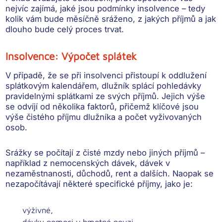
nejvíc zajímá, jaké jsou podmínky insolvence – tedy
kolik vám bude měsíčně sráženo, z jakých příjmů a jak
dlouho bude celý proces trvat.
Insolvence: Výpočet splátek
V případě, že se při insolvenci přistoupí k oddlužení
splátkovým kalendářem, dlužník splácí pohledávky
pravidelnými splátkami ze svých příjmů. Jejich výše
se odvíjí od několika faktorů, přičemž klíčové jsou
výše čistého příjmu dlužníka a počet vyživovaných
osob
.
Srážky se počítají z čisté mzdy nebo jiných příjmů
–
například z nemocenských dávek, dávek v
nezaměstnanosti, důchodů, rent a dalších. Naopak se
nezapočítávají některé specifické příjmy, jako je:
výživné,
dávky pomoci v hmotné nouzi,