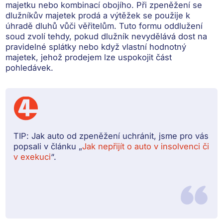
majetku nebo kombinací obojího. Při
zpeněžení
se
dlužníkův majetek prodá a výtěžek se použije k
úhradě dluhů vůči věřitelům. Tuto formu oddlužení
soud zvolí tehdy, pokud dlužník nevydělává dost na
pravidelné splátky nebo když vlastní hodnotný
majetek, jehož prodejem lze uspokojit část
pohledávek.
TIP:
Jak auto od zpeněžení uchránit, jsme pro vás
popsali v článku „
Jak nepřijít o auto v insolvenci či
v exekuci
“.