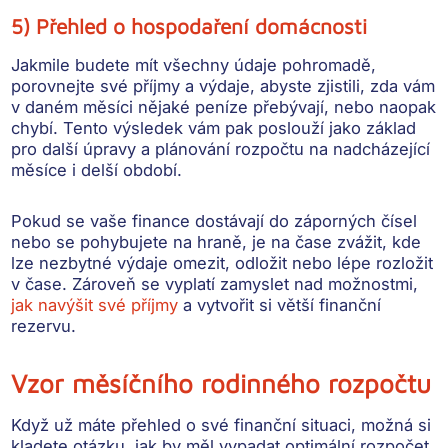
5) Přehled o hospodaření domácnosti
Jakmile budete mít všechny údaje pohromadě,
porovnejte své příjmy a výdaje
, abyste zjistili, zda vám
v daném měsíci nějaké peníze přebývají, nebo naopak
chybí. Tento výsledek vám pak poslouží jako základ
pro další úpravy a plánování rozpočtu na nadcházející
měsíce i delší období.
Pokud se vaše finance
dostávají do záporných čísel
nebo se pohybujete na hraně, je na čase zvážit, kde
lze nezbytné výdaje omezit, odložit nebo lépe rozložit
v čase. Zároveň se vyplatí zamyslet nad možnostmi,
jak navýšit své příjmy
a vytvořit si větší finanční
rezervu.
Vzor měsíčního rodinného rozpočtu
Když už máte přehled o své finanční situaci, možná si
kladete otázku,
jak by měl vypadat optimální rozpočet
.