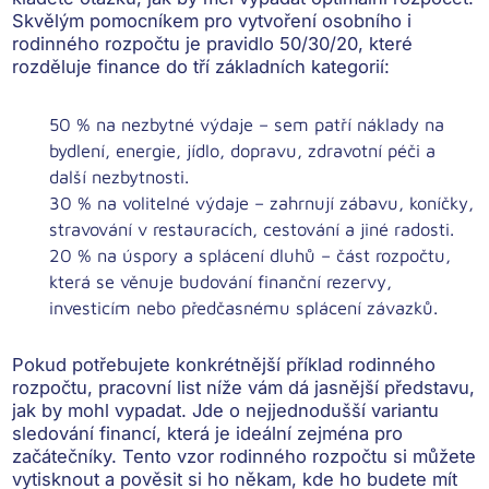
Skvělým pomocníkem pro vytvoření osobního i
rodinného rozpočtu je pravidlo 50/30/20, které
rozděluje finance do tří základních kategorií:
50 % na nezbytné výdaje
– sem patří náklady na
bydlení, energie, jídlo, dopravu, zdravotní péči a
další nezbytnosti.
30 % na volitelné výdaje
– zahrnují zábavu, koníčky,
stravování v restauracích, cestování a jiné radosti.
20 % na úspory a splácení dluhů
– část rozpočtu,
která se věnuje budování finanční rezervy,
investicím nebo předčasnému splácení závazků.
Pokud potřebujete
konkrétnější příklad rodinného
rozpočtu
, pracovní list níže vám dá jasnější představu,
jak by mohl vypadat. Jde o nejjednodušší variantu
sledování financí, která je ideální
zejména pro
začátečníky
. Tento vzor rodinného rozpočtu si můžete
vytisknout a pověsit si ho někam, kde ho budete mít