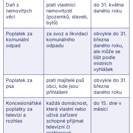
Daň z
platí vlastníci
do 31. května
nemovitých
nemovitostí
daného roku
věcí
(pozemků, staveb,
bytů)
Poplatek za
za svoz a likvidaci
obvykle do 31.
komunální
komunálního
března
odpad
odpadu
daného roku,
ale může se
lišit podle
místních
vyhlášek
Poplatek za
platí majitelé psů
obvykle do 31.
psa
obci, kde jsou
března
přihlášeni
daného roku
Koncesionářské
každá domácnost,
do 15. dne v
poplatky za
která vlastní nebo
měsíci
televizi a
užívá zařízení
rozhlas
schopné přijímat
televizní či
rozhlasové