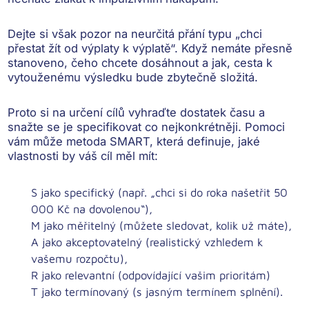
Dejte si však pozor na
neurčitá přání
typu „chci
přestat žít od výplaty k výplatě“. Když nemáte přesně
stanoveno, čeho chcete dosáhnout a jak, cesta k
vytouženému výsledku bude zbytečně složitá.
Proto si na určení cílů vyhraďte dostatek času a
snažte se je specifikovat co nejkonkrétněji. Pomoci
vám může
metoda SMART
, která definuje, jaké
vlastnosti by váš cíl měl mít:
S jako specifický
(např. „chci si do roka našetřit 50
000 Kč na dovolenou“),
M jako měřitelný
(můžete sledovat, kolik už máte),
A jako akceptovatelný
(realistický vzhledem k
vašemu rozpočtu),
R jako relevantní
(odpovídající vašim prioritám)
T jako termínovaný
(s jasným termínem splnění).