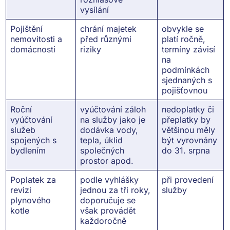
vysílání
Pojištění
chrání majetek
obvykle se
nemovitosti a
před různými
platí ročně,
domácnosti
riziky
termíny závisí
na
podmínkách
sjednaných s
pojišťovnou
Roční
vyúčtování záloh
nedoplatky či
vyúčtování
na služby jako je
přeplatky by
služeb
dodávka vody,
většinou měly
spojených s
tepla, úklid
být vyrovnány
bydlením
společných
do 31. srpna
prostor apod.
Poplatek za
podle vyhlášky
při provedení
revizi
jednou za tři roky,
služby
plynového
doporučuje se
kotle
však provádět
každoročně