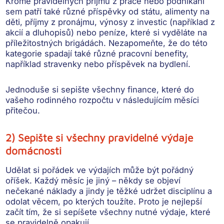
Kromě
pravidelných příjmů z práce nebo podnikání
sem patří také různé
příspěvky od státu, alimenty na
děti, příjmy z pronájmu, výnosy z investi
c (například z
akcií a dluhopisů) nebo
peníze, které si vyděláte na
příležitostných brigádách
. Nezapomeňte, že do této
kategorie spadají také různé
pracovní benefity
,
například stravenky nebo příspěvek na bydlení.
Jednoduše si sepište všechny finance, které do
vašeho rodinného rozpočtu v následujícím měsíci
přitečou.
2) Sepište si všechny pravidelné výdaje
domácnosti
Udělat si pořádek ve výdajích může být pořádný
oříšek. Každý měsíc je jiný – někdy se objeví
nečekané náklady a jindy je těžké udržet disciplínu a
odolat věcem, po kterých toužíte. Proto je nejlepší
začít tím, že si
sepíšete všechny nutné výdaje, které
se pravidelně opakují
.