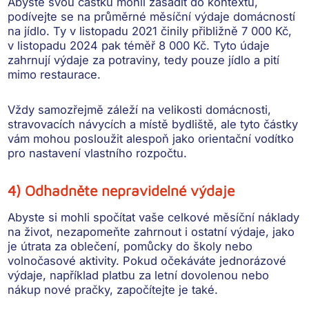
Abyste svou částku mohli zasadit do kontextu,
podívejte se na
průměrné měsíční výdaje domácností
na jídlo
. Ty v listopadu 2021 činily přibližně 7 000 Kč,
v listopadu 2024 pak téměř 8 000 Kč. Tyto údaje
zahrnují výdaje za potraviny, tedy pouze jídlo a pití
mimo restaurace.
Vždy samozřejmě záleží na velikosti domácnosti,
stravovacích návycích a místě bydliště, ale tyto částky
vám mohou posloužit alespoň jako orientační vodítko
pro nastavení vlastního rozpočtu.
4) Odhadněte nepravidelné výdaje
Abyste si mohli spočítat vaše celkové měsíční náklady
na život, nezapomeňte zahrnout i
ostatní výdaje
, jako
je útrata za oblečení, pomůcky do školy nebo
volnočasové aktivity. Pokud očekáváte jednorázové
výdaje, například platbu za letní dovolenou nebo
nákup nové pračky, započítejte je také.