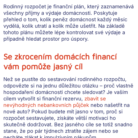
Rodinný rozpočet
je finanční plán, který zaznamenává
všechny příjmy a výdaje domácnosti. Poskytuje
přehled o tom, kolik peněz domácnost každý měsíc
vydělá, kolik utratí a kolik může ušetřit. Na základě
tohoto plánu můžete lépe kontrolovat své výdaje a
případně hledat prostor pro úspory.
Se zkrocením domácích financí
vám pomůže jasný cíl
Než se pustíte do sestavování rodinného rozpočtu,
odpovězte si na jednu důležitou otázku –
proč vlastně
hospodaření domácnosti chcete sledovat
? Je vaším
cílem vytvořit si finanční rezervu,
zbavit se
nevýhodných nebankovních půjček
nebo našetřit na
nové auto? Pokud budete mít jasno v tom, proč si
rozpočet sestavujete,
získáte větší motivaci ho
skutečně dodržovat
. Bez jasného cíle se totiž snadno
stane, že po pár týdnech ztratíte zájem nebo se
necháte zlákat k impulzivním nákupům.