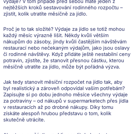
výdaje? V tom případě před sebou máte jeden z
nejtěžších kroků sestavování rodinného rozpočtu –
zjistit,
kolik utratíte měsíčně za jídlo
.
Proč je to tak složité? Výdaje za jídlo se totiž mohou
každý měsíc výrazně lišit
. Někdy kvůli větším
nákupům do zásoby, jindy kvůli častějším návštěvám
restaurací nebo nečekaným výdajům, jako jsou oslavy
či rodinné návštěvy. Když přidáte ještě nestabilní ceny
potravin, zjistíte, že stanovit přesnou částku, kterou
měsíčně utratíte za jídlo, může být pořádná výzva.
Jak tedy stanovit měsíční rozpočet na jídlo tak, aby
byl realistický a zároveň odpovídal vašim potřebám?
Zapisujte si po dobu jednoho měsíce všechny výdaje
za potraviny
– od nákupů v supermarketech přes jídla
v restauracích až po drobné nákupy. Díky tomu
získáte alespoň hrubou představu o tom, kolik
skutečně utrácíte.