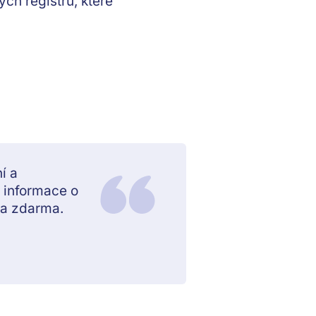
ch registrů, které
í a
e informace o
la zdarma.