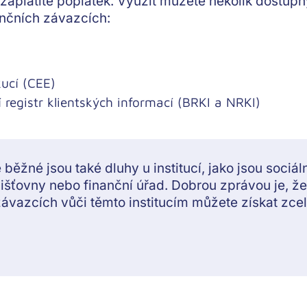
aplatíte poplatek. Využít můžete několik dostupný
ančních závazcích:
kucí (CEE)
registr klientských informací (BRKI a NRKI)
běžné jsou také dluhy u institucí, jako jsou sociáln
jišťovny nebo finanční úřad. Dobrou zprávou je, ž
ávazcích vůči těmto institucím můžete získat zce