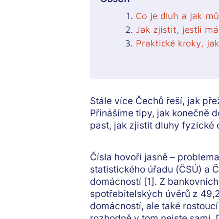
Co je dluh a jak mů
Jak zjistit, jestli 
Praktické kroky, ja
Stále více Čechů řeší, jak pře
Přinášíme tipy, jak konečně do
past, jak zjistit dluhy fyzické
Čísla hovoří jasně –⁠⁠⁠⁠⁠⁠ pro
statistického úřadu (ČSÚ) a 
domácností [1]. Z bankovních
spotřebitelských úvěrů z 49,2
domácností, ale také rostoucí 
rozhodně v tom nejste sami. 