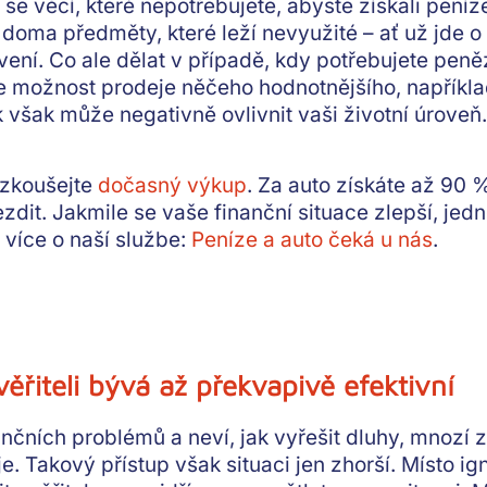
e věcí, které nepotřebujete, abyste získali peníze
oma předměty, které leží nevyužité – ať už jde o 
ení. Co ale dělat v případě, kdy potřebujete peněz
 se možnost prodeje něčeho hodnotnějšího, napřík
však může negativně ovlivnit vaši životní úroveň.
yzkoušejte
dočasný výkup
. Za auto získáte až 90 
zdit. Jakmile se vaše finanční situace zlepší, je
 více o naší službe:
Peníze a auto čeká u nás
.
ěřiteli bývá až překvapivě efektivní
nčních problémů a neví, jak vyřešit dluhy, mnozí 
ěje. Takový přístup však situaci jen zhorší. Místo 