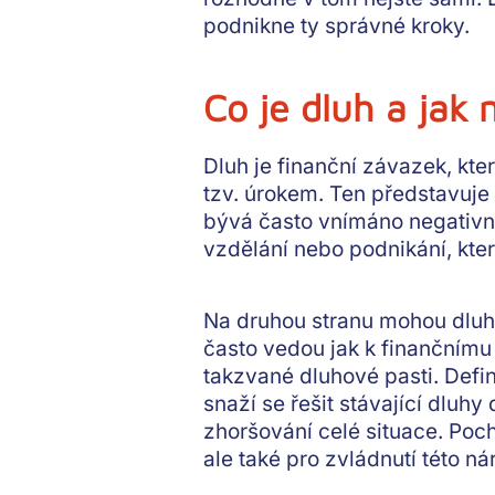
podnikne ty správné kroky.
Co je dluh a jak 
Dluh je finanční závazek, kter
tzv. úrokem. Ten představuje 
bývá často vnímáno negativně
vzdělání nebo podnikání, kte
Na druhou stranu mohou dluhy
často vedou jak k finančnímu 
takzvané dluhové pasti. Defi
snaží se řešit stávající dluh
zhoršování celé situace. Poch
ale také pro zvládnutí této ná