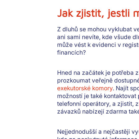
Jak zjistit, jestl
Z dluhů se mohou vyklubat vel
ani sami nevíte, kde všude d
může vést k evidenci v regist
financích?
Hned na začátek je potřeba z
prozkoumat veřejně dostupné z
exekutorské komory
. Najít s
možností je také kontaktovat 
telefonní operátory, a zjistit
závazků nabízejí zdarma tak
Nejjednodušší a nejčastěji vyu