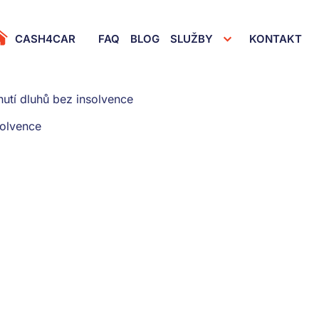
rimary Menu
CASH4CAR
FAQ
BLOG
SLUŽBY
KONTAKT
utí dluhů bez insolvence