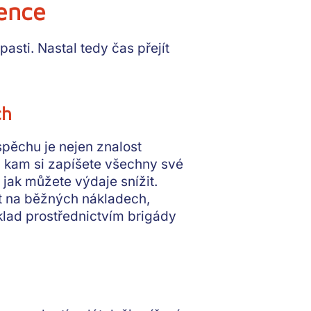
vence
 pasti. Nastal tedy čas přejít
ch
spěchu je nejen znalost
t, kam si zapíšete všechny své
 jak můžete výdaje snížit.
t na běžných nákladech,
íklad prostřednictvím brigády