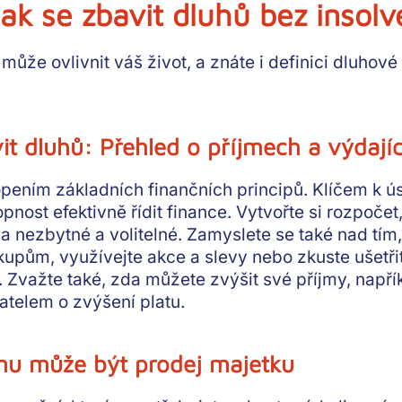
jak se zbavit dluhů bez insol
k může ovlivnit váš život, a znáte i definici dluhové
vit dluhů: Přehled o příjmech a výdají
pením základních finančních principů. Klíčem k ú
pnost efektivně řídit finance. Vytvořte si rozpoče
na nezbytné a volitelné. Zamyslete se také nad tím,
upům, využívejte akce a slevy nebo zkuste ušetři
u. Zvažte také, zda můžete zvýšit své příjmy, např
telem o zvýšení platu.
mu může být prodej majetku