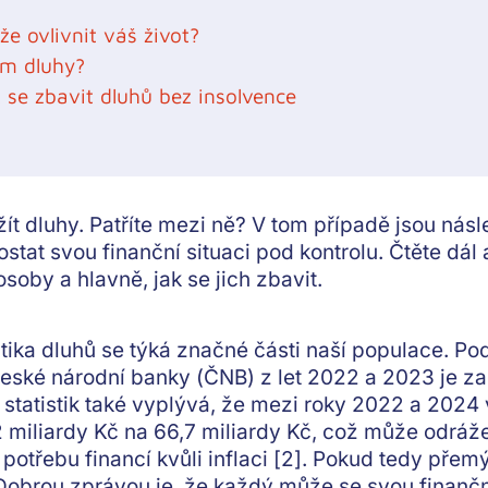
že ovlivnit váš život?
mám dluhy?
k se zbavit dluhů bez insolvence
žít dluhy. Patříte mezi ně? V tom případě jsou násl
stat svou finanční situaci pod kontrolu. Čtěte dál a
 osoby a hlavně, jak se jich zbavit.
blematika dluhů se týká značné části naší populace.
České národní banky (ČNB) z let 2022 a 2023 je za
 statistik také vyplývá, že mezi roky 2022 a 2024 
 miliardy Kč na 66,7 miliardy Kč, což může odráže
potřebu financí kvůli inflaci [2]. Pokud tedy přemýš
Dobrou zprávou je, že každý může se svou finanční