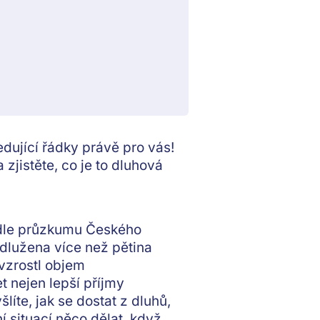
edující řádky právě pro vás!
 zjistěte, co je to dluhová
 Podle průzkumu Českého
dlužena více než pětina
vzrostl objem
t nejen lepší příjmy
líte, jak se dostat z dluhů,
 situací něco dělat, když