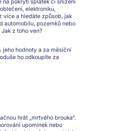
 na pokrytí splátek či snížení
oblečení, elektroniku,
 více a hledáte způsob, jak
lad automobilu, pozemků nebo
 Jak z toho ven?
% jeho hodnoty a za měsíční
dnoduše ho odkoupíte za
začnou hrát „mrtvého brouka“.
ignorování upomínek nebo