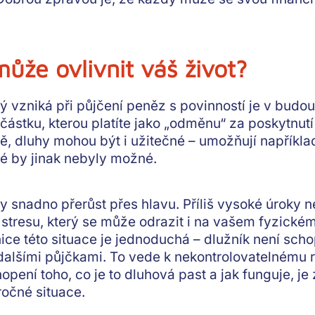
může ovlivnit váš život?
ý vzniká při půjčení peněz s povinností je v budouc
částku, kterou platíte jako „odměnu“ za poskytnutí
, dluhy mohou být i užitečné – umožňují například
ré by jinak nebyly možné.
 snadno přerůst přes hlavu. Příliš vysoké úroky 
stresu, který se může odrazit i na vašem fyzickém 
nice této situace je jednoduchá – dlužník není sch
y dalšími půjčkami. To vede k nekontrolovatelnému
opení toho, co je to dluhová past a jak funguje, je
ročné situace.