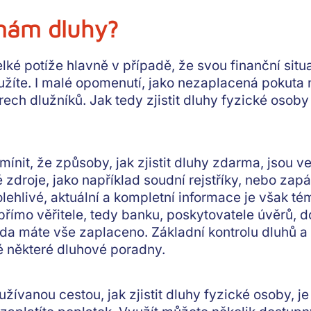
i mám dluhy?
ké potíže hlavně v případě, že svou finanční situ
lužíte. I malé opomenutí, jako nezaplacená pokuta
rech dlužníků. Jak tedy zjistit dluhy fyzické osoby
mínit, že způsoby, jak zjistit dluhy zdarma, jsou
droje, jako například soudní rejstříky, nebo zapát
polehlivé, aktuální a kompletní informace je však té
přímo věřitele, tedy banku, poskytovatele úvěrů, 
, zda máte vše zaplaceno. Základní kontrolu dluhů a
é některé dluhové poradny.
žívanou cestou, jak zjistit dluhy fyzické osoby, je 