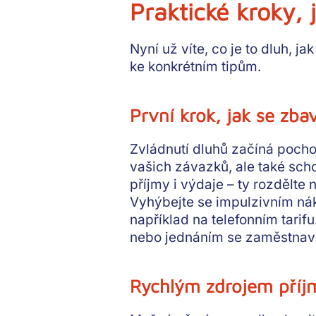
Praktické kroky, 
Nyní už víte, co je to dluh, ja
ke konkrétním tipům.
První krok, jak se zba
Zvládnutí dluhů začíná pocho
vašich závazků, ale také scho
příjmy i výdaje – ty rozdělte 
Vyhýbejte se impulzivním nák
například na telefonním tarif
nebo jednáním se zaměstnava
Rychlým zdrojem příj