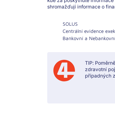
kde za poskytnuté informace z
shromažďují informace o fin
SOLUS
Centrální evidence exe
Bankovní a Nebankovní 
TIP: Poměrně 
zdravotní po
případných z