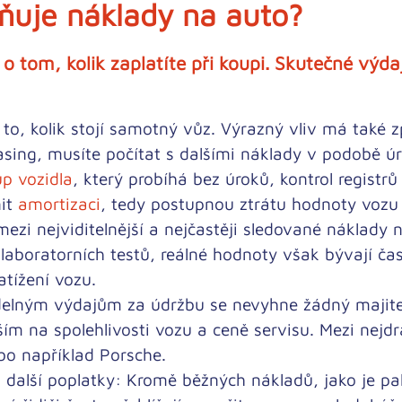
ňuje náklady na auto?
 tom, kolik zaplatíte při koupi.
Skutečné výdaj
to, kolik stojí samotný vůz. Výrazný vliv má také
z
asing, musíte počítat s dalšími náklady v podobě úr
p vozidla
, který probíhá bez úroků, kontrol registrů
nit
amortizaci
, tedy postupnou ztrátu hodnoty vozu 
mezi nejviditelnější a nejčastěji sledované náklady 
 laboratorních testů,
reálné hodnoty však bývají čas
zatížení vozu.
elným výdajům za údržbu se nevyhne žádný majitel
vším na spolehlivosti vozu a ceně servisu. Mezi
nejdr
bo například Porsche.
 další poplatky:
Kromě běžných nákladů, jako je pali