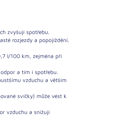
ch zvyšují spotřebu.
sté rozjezdy a popojíždění.
,7 l/100 km, zejména při
odpor a tím i spotřebu.
hustšímu vzduchu a větším
ebované svíčky) může vést k
or vzduchu a snižují