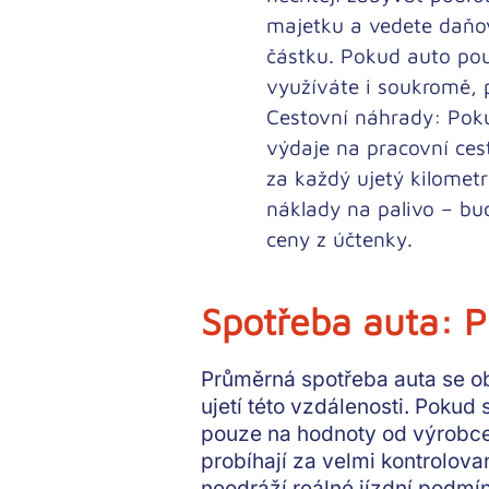
majetku a vedete
daňo
částku. Pokud auto pou
využíváte i soukromě, 
Cestovní náhrady:
Poku
výdaje na pracovní ces
za každý ujetý kilometr
náklady na palivo – bu
ceny z účtenky.
Spotřeba auta: P
Průměrná spotřeba auta
se ob
ujetí této vzdálenosti. Pokud
pouze na hodnoty od výrobce.
probíhají za velmi kontrolo
neodráží reálné jízdní podmí