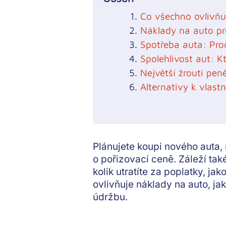
Co všechno ovlivňu
Náklady na auto p
Spotřeba auta: Proč
Spolehlivost aut: K
Největší žrouti pen
Alternativy k vlast
Plánujete koupi nového auta, 
o pořizovací ceně. Záleží ta
kolik utratíte za poplatky, j
ovlivňuje náklady na auto, ja
údržbu.