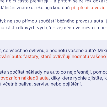
eré řidiči často přehlížejí – a přitom se za rok doká
 dálniční známku, ekologickou daň
při přepisu vozid
dyž nejsou přímou součástí běžného provozu auta, j
 část celkových výdajů – zejména ve městech nebo
, co všechno ovlivňuje hodnotu vašeho auta? Mrk
vání auta: faktory, které ovlivňují hodnotu vašeho
ete spočítat náklady na auto co nejpřesněji, pom
rovozních nákladů auta
, díky které rychle zjistíte, 
í včetně paliva, servisu nebo pojištění.