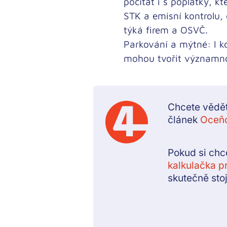
počítat i s poplatky, kt
STK a emisní kontrolu,
týká firem a OSVČ.
Parkování a mýtné:
I k
mohou tvořit významnou
Chcete vědět
článek
Oceňo
Pokud si chc
kalkulačka p
skutečně stoj