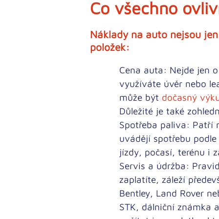
Co všechno ovliv
Náklady na auto nejsou jen o
položek:
Cena auta:
Nejde jen o 
využíváte úvěr nebo le
může být
dočasný výku
Důležité je také zohled
Spotřeba paliva:
Patří 
uvádějí spotřebu podle
jízdy, počasí, terénu i 
Servis a údržba:
Pravid
zaplatíte, záleží přede
Bentley, Land Rover ne
STK, dálniční známka a