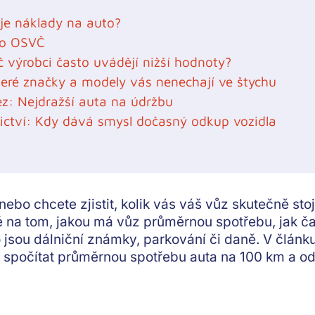
je náklady na auto?
ro OSVČ
 výrobci často uvádějí nižší hodnoty?
teré značky a modely vás nenechají ve štychu
ěz: Nejdražší auta na údržbu
nictví: Kdy dává smysl dočasný odkup vozidla
nebo chcete zjistit, kolik vás váš vůz skutečně sto
ké na tom, jakou má vůz průměrnou spotřebu, jak č
ako jsou dálniční známky, parkování či daně. V člán
k spočítat průměrnou spotřebu auta na 100 km a od