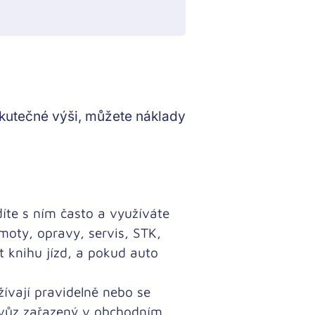
skutečné výši, můžete náklady
íte s ním často a využíváte
moty, opravy, servis, STK,
t knihu jízd, a pokud auto
žívají pravidelně nebo se
 vůz zařazený v obchodním