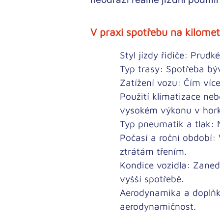
V praxi spotřebu na kilomet
Styl jízdy řidiče:
Prudké 
Typ trasy:
Spotřeba býv
Zatížení vozu:
Čím více
Použití klimatizace neb
vysokém výkonu v hor
Typ pneumatik a tlak:
N
Počasí a roční období:
V
ztrátám třením.
Kondice vozidla:
Zanedb
vyšší spotřebě.
Aerodynamika a doplňk
aerodynamičnost.