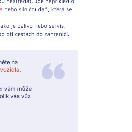
žou nastřádat. Jde například o
la
nebo silniční daň, která se
ako je palivo nebo servis,
 při cestách do zahraničí.
něte na
 vozidla
.
oci vám může
kolik vás vůz