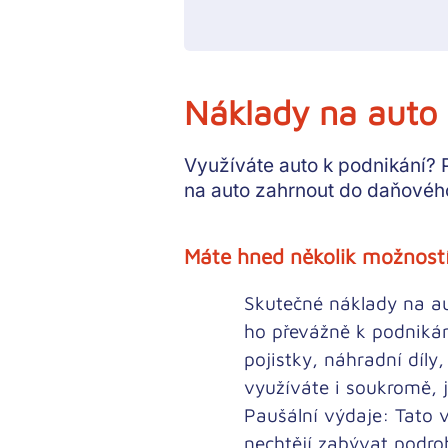
Náklady na auto
Využíváte auto k podnikání?
P
na auto zahrnout do daňového
Máte hned několik možností
Skutečné náklady na a
ho převážně k podnikán
pojistky, náhradní díly
využíváte i soukromě, j
Paušální výdaje:
Tato v
nechtějí zabývat podr