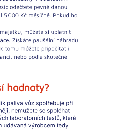
ěsíc odečtete pevně danou
ál
5 000 Kč měsíčně
. Pokud ho
ajetku, můžete si uplatnit
áce. Získáte paušální náhradu
 k tomu můžete připočítat i
ancí, nebo podle skutečné
ší hodnoty?
ik paliva vůz spotřebuje při
sněji, nemůžete se spoléhat
h laboratorních testů, které
km udávaná výrobcem tedy