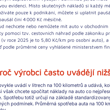
vou evidenci
. Místo skutečných nákladů si každý m
žíváte pouze k podnikání, můžete si uplatnit pauš
paušál činí
4 000 Kč měsíčně
.
d nechcete nebo nemůžete mít auto v obchodním m
ty pomocí tzv. cestovních náhrad podle zákoníku pr
 (
v roce 2025 je to 5,80 Kč/km
pro osobní auto), a
ď podle průměrné ceny vyhlášené ministerstvem fin
roč výrobci často uvádějí niž
vykle uvádí v litrech na 100 kilometrů a udává, kol
 si však chcete spočítat náklady na auto co nejpře
 Spotřebu totiž určují na základě standardizovanýc
vaných podmínek. Průměrná spotřeba auta na 100 
nky
.