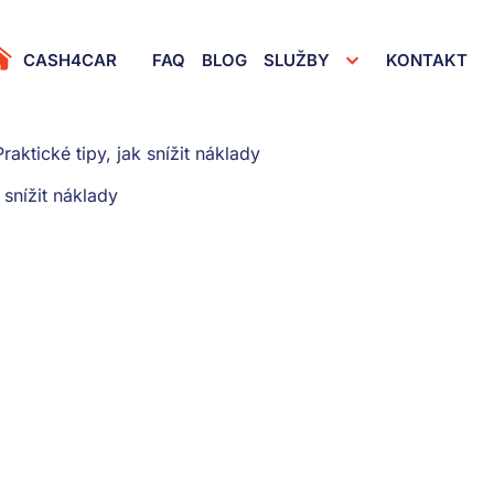
dy
rimary Menu
CASH4CAR
FAQ
BLOG
SLUŽBY
KONTAKT
raktické tipy, jak snížit náklady