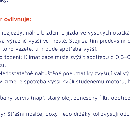
r ovlivňuje:
rozjezdy, náhlé brzdění a jízda ve vysokých otáčká
á výrazně vyšší ve městě. Stojí za tím především ča
 toho vezete, tím bude spotřeba vyšší.
o topení:
Klimatizace může zvýšit spotřebu o 0,3–0
ku.
edostatečně nahuštěné pneumatiky zvyšují valivý 
 zimě je spotřeba vyšší kvůli studenému motoru, 
aný servis (např. starý olej, zanesený filtr, opotř
y:
Střešní nosiče, boxy nebo držáky kol zvyšují odp