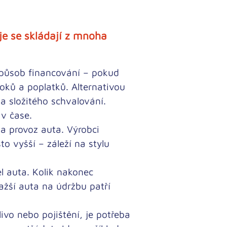
e se skládají z mnoha
působ financování
– pokud
oků a poplatků. Alternativou
 a složitého schvalování.
v čase.
na provoz auta. Výrobci
to vyšší
– záleží na stylu
 auta. Kolik nakonec
ažší auta na údržbu
patří
vo nebo pojištění, je potřeba