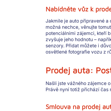
Nabídněte vůz k prode
Jakmile je auto připravené a 
možná nechce,
věnujte tomut
potenciálními zájemci, kteří b
zvyšuje jeho hodnotu
– napří
senzory. Přidat můžete i dů
osvětlené fotografie vozu
z rů
Prodej auta: Pos
Našli jste vážného zájemce o 
Právě nyní totiž přichází čas
Smlouva na prodej au