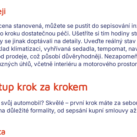
ji
cena stanovená, můžete se pustit do sepisování in
o kroku dostatečnou péči
. Ušetříte si tím hodiny s
y se jinak doptávali na detaily.
Uveďte reálný stav 
klad klimatizaci, vyhřívaná sedadla, tempomat, na
vod prodeje, což působí důvěryhodněji. Nezapomeň
zných úhlů, včetně interiéru a motorového prostor
tup krok za krokem
svůj automobil? Skvělé – první krok máte za sebou.
 na
důležité formality
, od sepsání kupní smlouvy až
ta