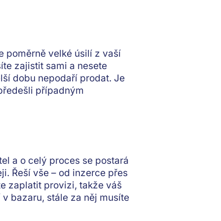
uje poměrně
velké úsilí z vaší
e zajistit sami a nesete
lší dobu nepodaří prodat. Je
 předešli případným
tel
a o celý proces se postará
ji. Řeší vše – od inzerce přes
 zaplatit provizi, takže váš
í v bazaru,
stále za něj musíte