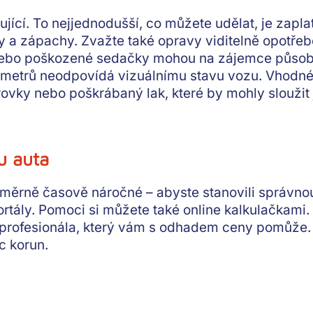
jící.
To nejjednodušší, co můžete udělat, je zaplat
ny a zápachy. Zvažte také
opravy viditelně opotřeb
 nebo poškozené sedačky mohou na zájemce působ
ometrů neodpovídá vizuálnímu stavu vozu. Vhodné
árovky nebo poškrábaný lak, které by mohly sloužit
u auta
ěrně časově náročné – abyste stanovili správnou 
ortály
. Pomoci si můžete také
online kalkulačkami
.
 profesionála, který vám s odhadem ceny pomůže. P
íc korun.