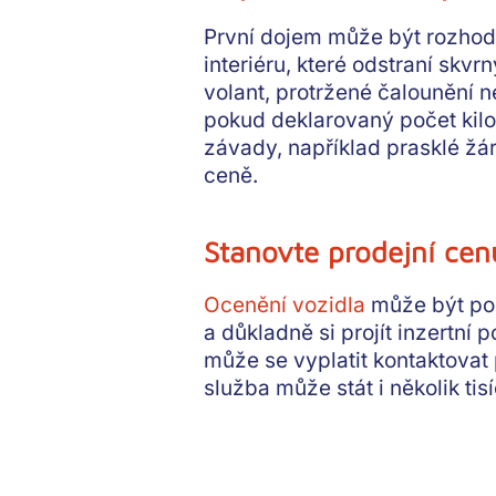
První dojem může být rozhodu
interiéru
, které odstraní skvr
volant, protržené čalounění
pokud deklarovaný počet kil
závady
, například prasklé ž
ceně.
Stanovte prodejní cen
Ocenění vozidla
může být pom
a
důkladně si projít inzertní p
může se vyplatit kontaktovat
služba může stát i několik tis