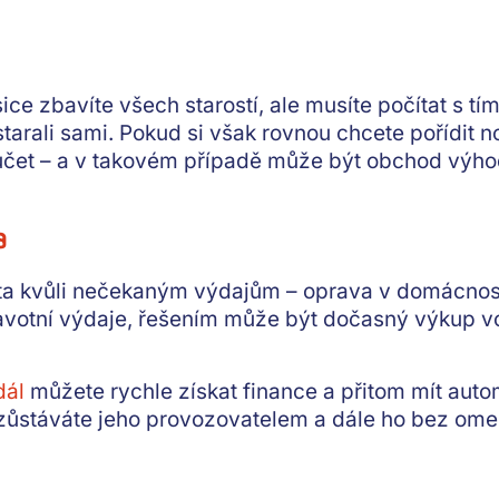
ce zbavíte všech starostí, ale musíte počítat s tí
starali sami. Pokud si však rovnou chcete pořídit 
účet
– a v takovém případě může být obchod výhod
a
ta kvůli nečekaným výdajům – oprava v domácnost
avotní výdaje, řešením může být
dočasný výkup v
dál
můžete rychle získat finance a přitom mít autom
zůstáváte jeho provozovatelem a
dále ho bez ome