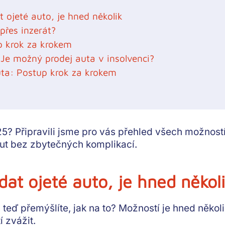
 ojeté auto, je hned několik
přes inzerát?
p krok za krokem
 Je možný prodej auta v insolvenci?
uta: Postup krok za krokem
5? Připravili jsme pro vás přehled všech možností, 
out bez zbytečných komplikací.
at ojeté auto, je hned někol
a teď přemýšlíte, jak na to? Možností je hned něko
í zvážit.