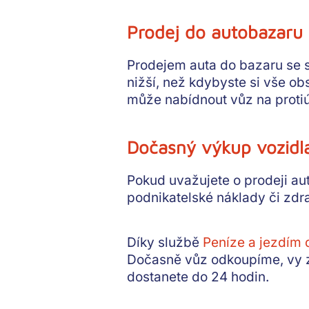
Prodej do autobazaru
Prodejem auta do bazaru se si
nižší
, než kdybyste si vše ob
může nabídnout
vůz na proti
Dočasný výkup vozidl
Pokud uvažujete o prodeji au
podnikatelské náklady či zdr
Díky službě
Peníze a jezdím 
Dočasně vůz odkoupíme, vy 
dostanete do 24 hodin.