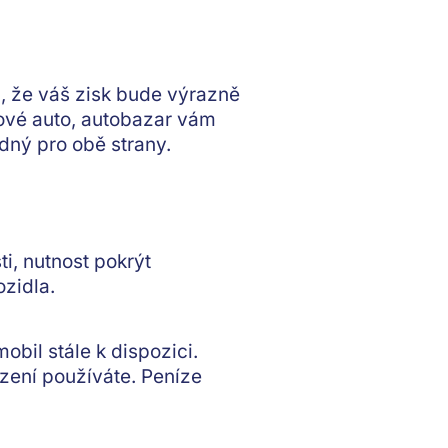
m, že váš
zisk bude výrazně
nové auto, autobazar vám
ný pro obě strany.
i, nutnost pokrýt
ozidla
.
obil stále k dispozici.
zení používáte
. Peníze