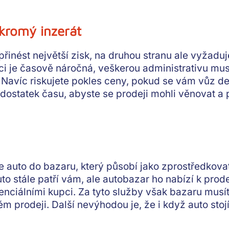
kromý inzerát
řinést největší zisk
, na druhou stranu ale vyžad
 je časově náročná, veškerou administrativu musít
 Navíc
riskujete pokles ceny
, pokud se vám vůz de
 dostatek času, abyste se prodeji mohli věnovat a
e auto do bazaru, který působí jako
zprostředkova
to stále patří vám
, ale autobazar ho nabízí k prode
enciálními kupci. Za tyto služby však bazaru musíte
m prodeji. Další nevýhodou je, že i když auto stoj