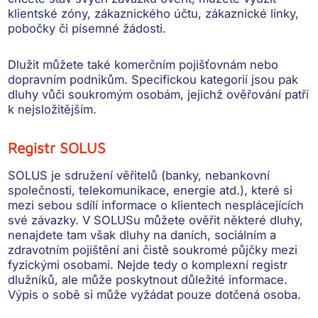
klientské zóny, zákaznického účtu, zákaznické linky,
pobočky či písemné žádosti.
Dlužit můžete také
komerčním pojišťovnám nebo
dopravním podnikům
. Specifickou kategorií jsou pak
dluhy vůči soukromým osobám
, jejichž ověřování patří
k nejsložitějším.
Registr SOLUS
SOLUS je
sdružení věřitelů
(banky, nebankovní
společnosti, telekomunikace, energie atd.), které si
mezi sebou sdílí informace o klientech
nesplácejících
své závazky
. V SOLUSu můžete ověřit některé dluhy,
nenajdete tam však
dluhy na daních, sociálním a
zdravotním pojištění ani čistě soukromé půjčky mezi
fyzickými osobami
. Nejde tedy o komplexní registr
dlužníků, ale může poskytnout důležité informace.
Výpis o sobě si může vyžádat pouze dotčená osoba.