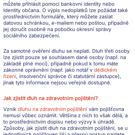
můžete přihlásit
pomocí bankovní identity nebo
Identity občana
. O výpis nedoplatků lze požádat také
prostřednictvím formuláře
, který můžete zaslat
datovou schránkou, e-mailem nebo poštou, případně
jej doručit osobně na pobočku okresní správy
sociálního zabezpečení.
Za samotné ověření dluhu
se neplatí
. Dluh třetí osoby
lze zjistit
pouze se souhlasem dané osoby
(např. na
základě plné moci), případně pokud k tomu
máte
zákonné oprávnění
(např. jako notář v
dědickém
řízení
, insolvenční správce či statutární zástupce),
jinak tyto informace nejsou veřejně dostupné.
Jak zjistit dluh na zdravotním pojištění?
Vznik
dluhu na zdravotním pojištění
vám pojišťovna
nemusí vůbec oznámit. Většina z nich to však dělá, a
to
prostřednictvím dopisu nebo výzvy k úhradě
.
Způsoby, jak zjistit dluh na zdravotním pojištění, se u
jednotlivých pojišťoven liší a
přesný postup najdete