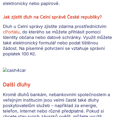
elektronicky nebo papírově.
Jak zjistit dluh na Celní správě České republiky?
Dluh u Celní správy zjistíte
zdarma
prostřednictvím
cPortálu
, do kterého se můžete
přihlásit pomocí
Identity občana nebo datové schránky
. Využít můžete
také elektronický formulář nebo podat tištěnou
žádost. Na písemné potvrzení se vztahuje
správní
poplatek 100 Kč
.
Další dluhy
Kromě dluhů bankám, nebankovním společnostem a
veřejným institucím jsou velmi časté také
dluhy
poskytovatelům služeb
– například za energie,
telefon, internet nebo různé předplatné. Pokud si
chcete stav svých závazků ověřit, můžete využít