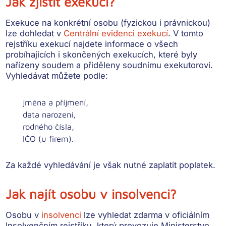
Jak zjistit exekuci?
Exekuce na konkrétní osobu (fyzickou i právnickou)
lze dohledat v
Centrální evidenci exekucí
. V tomto
rejstříku exekucí najdete informace o všech
probíhajících i skončených exekucích
, které byly
nařízeny soudem a přiděleny soudnímu exekutorovi.
Vyhledávat můžete podle:
jména a příjmení,
data narození,
rodného čísla,
IČO (u firem).
Za každé vyhledávání je však nutné zaplatit poplatek.
Jak najít osobu v insolvenci?
Osobu v
insolvenci
lze vyhledat zdarma v oficiálním
Insolvenčním rejstříku, který provozuje Ministerstvo