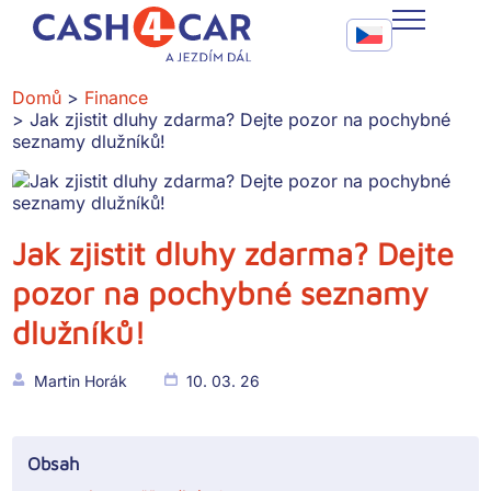
Jak zjistit dluhy zdarma? Dejte pozor na pochybné seznamy d
Call To Action Me
CASH4CAR
Domů
Finance
Jak zjistit dluhy zdarma? Dejte pozor na pochybné
FAQ
seznamy dlužníků!
BLOG
SLUŽBY
Jak zjistit dluhy zdarma? Dejte
pozor na pochybné seznamy
KONTAKT
dlužníků!
Martin Horák
10. 03. 26
Obsah