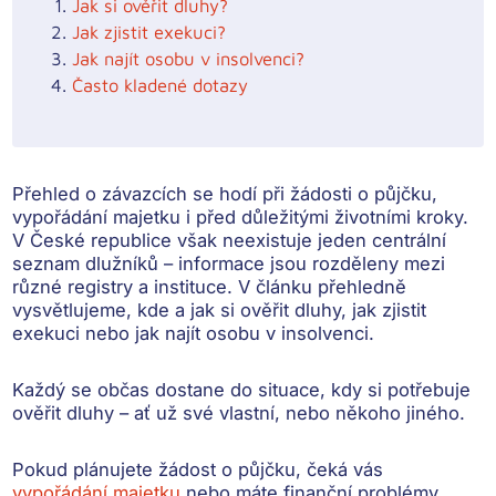
Jak si ověřit dluhy?
Jak zjistit exekuci?
Jak najít osobu v insolvenci?
Často kladené dotazy
Přehled o závazcích se hodí při žádosti o půjčku,
vypořádání majetku i před důležitými životními kroky.
V České republice však neexistuje jeden centrální
seznam dlužníků – informace jsou rozděleny mezi
různé registry a instituce. V článku přehledně
vysvětlujeme, kde a jak si ověřit dluhy, jak zjistit
exekuci nebo jak najít osobu v insolvenci.
Každý se občas dostane do situace, kdy si potřebuje
ověřit dluhy – ať už své vlastní, nebo někoho jiného
.
Pokud
plánujete žádost o půjčku, čeká vás
vypořádání majetku
nebo máte finanční problémy
,