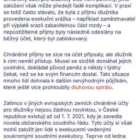
založení však může předejít řadě komplikací. V praxi
se totiž často stávalo, že byla z příjmu dlužníka
provedena exekuční srážka – například zaměstnavatel
při výplatě srazil zabavitelnou část mzdy – a
nepostižitelné příjmy byly následně odeslány na
běžný účet, který byl zablokovaný
.
Chráněné příjmy se sice na účet připsaly, ale
dlužník
k nim neměl přístup
. Musel se složitě
domáhat jejich
uvolnění
, dokládat původ peněz a někdy i týdny
čekat, než se ke svým financím dostal. Tato situace
mnoho lidí dohnala k dalším nevýhodným půjčkám,
které ještě více prohloubily
dluhovou spirálu
.
Zatímco v jiných evropských zemích chráněné účty
pro dlužníky nejsou žádnou novinkou, v České
republice existují až od 1. 7. 2021, kdy je zavedla
novela občanského soudního řádu. Tyto účty si však
mohli založit jen lidé s exekucemi vedenými
soukromými soudními exekutory. Teprve od ledna