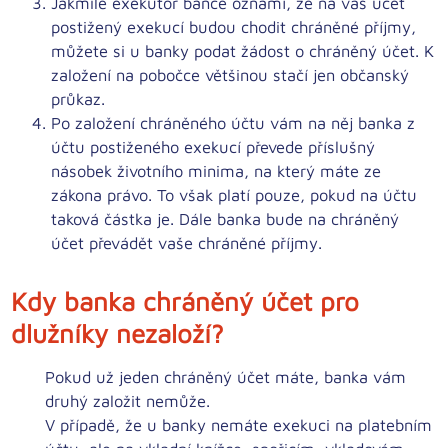
Jakmile exekutor bance oznámí, že na váš účet
postižený exekucí budou chodit chráněné příjmy,
můžete si u banky podat žádost o chráněný účet
. K
založení na pobočce většinou stačí jen občanský
průkaz.
Po založení chráněného účtu vám na něj banka z
účtu postiženého exekucí
převede příslušný
násobek životního minima
, na který máte ze
zákona právo. To však platí pouze, pokud na účtu
taková částka je. Dále banka bude na chráněný
účet převádět vaše chráněné příjmy.
Kdy banka chráněný účet pro
dlužníky nezaloží?
Pokud už jeden chráněný účet máte, banka vám
druhý založit nemůže.
V případě, že u banky nemáte exekuci na platebním