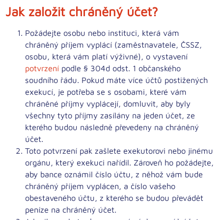
Jak založit chráněný účet?
Požádejte osobu nebo instituci, která vám
chráněný příjem vyplácí (zaměstnavatele, ČSSZ,
osobu, která vám platí výživné), o vystavení
potvrzení
podle § 304d odst. 1 občanského
soudního řádu. Pokud máte více účtů postižených
exekucí, je potřeba se s osobami, které vám
chráněné příjmy vyplácejí, domluvit, aby byly
všechny tyto příjmy zasílány na jeden účet
, ze
kterého budou následně převedeny na chráněný
účet.
Toto potvrzení pak
zašlete exekutorovi nebo jinému
orgánu
, který exekuci nařídil. Zároveň ho požádejte,
aby bance oznámil číslo účtu, z něhož vám bude
chráněný příjem vyplácen, a číslo vašeho
obestaveného účtu, z kterého se budou převádět
peníze na chráněný účet.