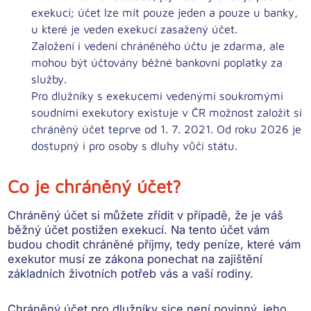
exekucí; účet lze mít pouze jeden a pouze u banky,
u které je veden exekucí zasažený účet.
Založení i vedení chráněného účtu je zdarma, ale
mohou být účtovány běžné bankovní poplatky za
služby.
Pro dlužníky s exekucemi vedenými soukromými
soudními exekutory existuje v ČR možnost založit si
chráněný účet teprve od 1. 7. 2021. Od roku 2026 je
dostupný i pro osoby s dluhy vůči státu.
Co je chráněný účet?
Chráněný účet
si můžete zřídit v případě, že je váš
běžný účet postižen exekucí. Na tento účet vám
budou chodit
chráněné příjmy
, tedy peníze, které vám
exekutor
musí ze zákona ponechat
na zajištění
základních životních potřeb vás a vaší rodiny.
Chráněný účet pro dlužníky sice
není povinný
, jeho