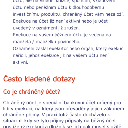
účtu, ale na vkladní knížce, spořicím, vkladovém
účtu nebo peněžním účtu k dlouhodobému
investičnímu produktu, chráněný účet vám nezaloží.
Exekuce na účet již není aktivní nebo je účet
uvedený v oznámení již zrušen.
Exekuce na vašem běžném účtu je vedena na
manžela / manželku povinného.
Oznámení zaslal exekutor nebo orgán, který exekuci
nařídil, jehož exekuce již na vašem účtu není
aktivní.
Často kladené dotazy
Co je chráněný účet?
Chráněný účet je speciální bankovní účet určený pro
lidi v exekuci, na který jsou převáděny jejich zákonem
chráněné příjmy. V praxi totiž často docházelo k
situacím, kdy se tyto příjmy připsaly na běžný účet
postižený exekucí a dlužník se jich pak musel složitě