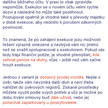
dalšího běžného účtu
. V praxi to však zpravidla
nepomůže. Exekutor se o novém účtu velmi rychle
dozví a
následně ho může také postihnout
.
Postupovat opatrně je vhodné také s převody majetku
v době exekuce, aby nedošlo k porušení zákonných
povinností.
To znamená, že po zahájení exekuce jsou
možnosti
řešení výrazně omezené
a nezbývá vám nic jiného
než se snažit spolupracovat s exekutorem. Pokud vás
tedy trápí finanční potíže, je vhodné přemýšlet,
kde
sehnat peníze na dluhy
, včas – ještě než vám začne
hrozit exekuce.
Jednou z variant je
dočasný prodej vozidla
. Nejde o
úvěr, takže vám nevzniká další dluh a není třeba
nahlížet do úvěrových registrů. Získané prostředky
můžete využít podle svých potřeb a vůz je možné po
dobu trvání smlouvy buď
dále užívat
, nebo jej
ponechat zaparkovaný u poskytovatele
.