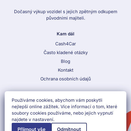
Dočasný výkup vozidel s jejich zpětným odkupem
původními majiteli.
Kam dál
Cash4Car
Často kladené otázky
Blog
Kontakt
Ochrana osobních údajů
Call To Action Menu
Používáme cookies, abychom vám poskytli
800 870 884
nejlepší online zážitek. Více informací o tom, které
soubory cookies používáme, nebo jejich vypnutí
Získat peníze hned
najdete v nastavení.
Přijmout vše
Odmítnout