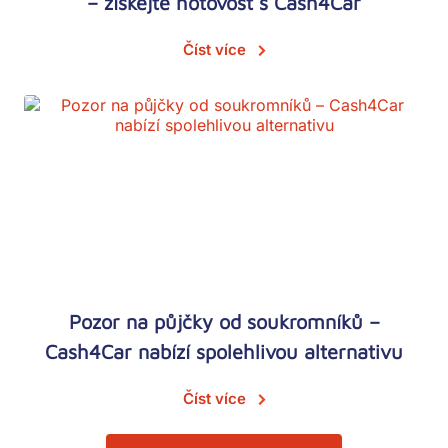
– získejte hotovost s Cash4Car
Číst více
Pozor na půjčky od soukromníků –
Cash4Car nabízí spolehlivou alternativu
Číst více