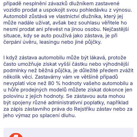
případě nesplnění závazků dlužníkem zastavené
vozidlo prodat a uspokojit svou pohledávku z výnosu.
Automobil zůstává
ve vlastnictví dlužníka
, který jej
může nadále užívat, avšak bez souhlasu věřitele ho
nesmí prodat ani převést na jinou osobu. Nejčastější
situace, kdy se auto používá jako zástava, je
při
čerpání úvěru, leasingu nebo jiné půjčky
.
I když zástava automobilu může být lákavá, protože
často umožňuje získat vyšší částku nebo výhodnější
podmínky než běžná půjčka, je důležité předem zvážit
několik věcí. Zastavárny vám ve většině případů
nevyplatí více než 80 % hodnoty vašeho automobilu
a
u hůře prodejných modelů můžete získat dokonce jen
polovinu z jejich hodnoty. Se zástavou auta mohou
být spojeny různé
administrativní poplatky
, například
za zápis zástavního práva do Rejstříku zástav nebo za
jeho výmaz po splacení dluhu.