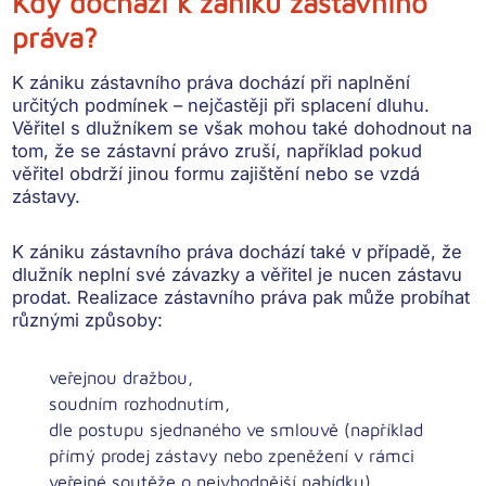
Kdy dochází k zániku zástavního
práva?
K zániku zástavního práva
dochází při naplnění
určitých podmínek
– nejčastěji při splacení dluhu.
Věřitel s dlužníkem se však mohou také dohodnout na
tom, že se zástavní právo zruší, například pokud
věřitel obdrží jinou formu zajištění nebo se vzdá
zástavy.
K zániku zástavního práva dochází také v případě, že
dlužník neplní své závazky a věřitel je nucen zástavu
prodat. Realizace zástavního práva pak může probíhat
různými způsoby:
veřejnou dražbou,
soudním rozhodnutím,
dle postupu sjednaného ve smlouvě (například
přímý prodej zástavy nebo zpeněžení v rámci
veřejné soutěže o nejvhodnější nabídku).