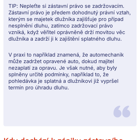
TIP:
Nepleťte si zástavní právo se zadržovacím.
Zástavní právo je předem dohodnutý právní vztah,
kterým se majetek dlužníka zajišťuje pro případ
nesplnění dluhu, zatímco zadržovací právo
vzniká, když věřitel oprávněně drží movitou věc
dlužníka a zadrží ji k zajištění splatného dluhu.
V praxi to například znamená, že automechanik
může zadržet opravené auto, dokud majitel
nezaplatí za opravu. Je však nutné, aby byly
splněny určité podmínky, například to, že
pohledávka je splatná a dlužníkovi již vypršel
termín pro úhradu dluhu.