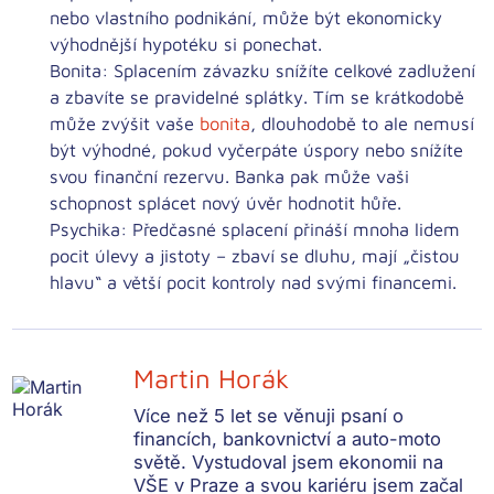
nebo vlastního podnikání, může být ekonomicky
výhodnější hypotéku si ponechat.
Bonita:
Splacením závazku snížíte celkové zadlužení
a zbavíte se pravidelné splátky. Tím se
krátkodobě
může zvýšit vaše
bonita
,
dlouhodobě
to ale nemusí
být výhodné, pokud vyčerpáte úspory nebo snížíte
svou finanční rezervu. Banka pak může vaši
schopnost splácet nový úvěr hodnotit hůře.
Psychika:
Předčasné splacení přináší mnoha lidem
pocit úlevy a jistoty
– zbaví se dluhu, mají „čistou
hlavu“ a větší pocit kontroly nad svými financemi.
Martin Horák
Více než 5 let se věnuji psaní o
financích, bankovnictví a auto-moto
světě. Vystudoval jsem ekonomii na
VŠE v Praze a svou kariéru jsem začal