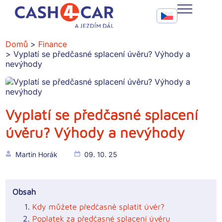
Vyplatí se předčasné splacení úvěru? Výhody a nevýhody
Call To Action Me
CASH4CAR
Domů
Finance
Vyplatí se předčasné splacení úvěru? Výhody a
FAQ
nevýhody
BLOG
SLUŽBY
Vyplatí se předčasné splacení
úvěru? Výhody a nevýhody
KONTAKT
Martin Horák
09. 10. 25
Obsah
Kdy můžete předčasně splatit úvěr?
Poplatek za předčasné splacení úvěru