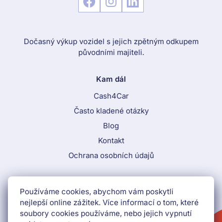
Dočasný výkup vozidel s jejich zpětným odkupem
původními majiteli.
Kam dál
Cash4Car
Často kladené otázky
Blog
Kontakt
Ochrana osobních údajů
Call To Action Menu
Používáme cookies, abychom vám poskytli
800 870 884
nejlepší online zážitek. Více informací o tom, které
soubory cookies používáme, nebo jejich vypnutí