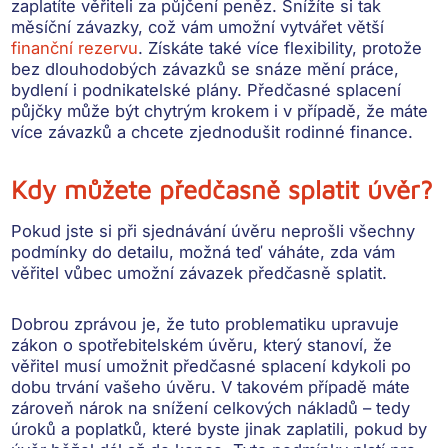
zaplatíte věřiteli za půjčení peněz. Snížíte si tak
měsíční závazky, což vám umožní vytvářet větší
finanční rezervu
. Získáte také
více flexibility
, protože
bez dlouhodobých závazků se snáze mění práce,
bydlení i podnikatelské plány. Předčasné splacení
půjčky může být chytrým krokem i v případě, že máte
více závazků a
chcete zjednodušit rodinné finance
.
Kdy můžete předčasně splatit úvěr?
Pokud jste si při sjednávání úvěru neprošli všechny
podmínky do detailu, možná teď váháte, zda vám
věřitel vůbec umožní závazek předčasně splatit.
Dobrou zprávou je, že tuto problematiku upravuje
zákon o spotřebitelském úvěru, který stanoví, že
věřitel musí umožnit předčasné splacení kdykoli po
dobu trvání vašeho úvěru
. V takovém případě máte
zároveň nárok na snížení celkových nákladů – tedy
úroků a poplatků, které byste jinak zaplatili, pokud by