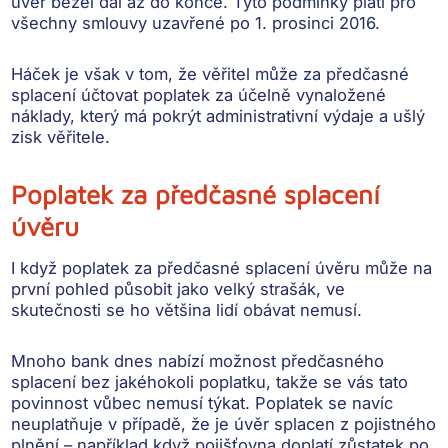
úvěr běžel dál až do konce. Tyto podmínky platí pro
všechny smlouvy uzavřené po 1. prosinci 2016.
Háček je však v tom, že věřitel
může za předčasné
splacení účtovat poplatek
za účelně vynaložené
náklady, který má pokrýt administrativní výdaje a ušlý
zisk věřitele.
Poplatek za předčasné splacení
úvěru
I když poplatek za předčasné splacení úvěru může na
první pohled působit jako velký strašák, ve
skutečnosti se ho většina lidí obávat nemusí.
Mnoho bank dnes nabízí
možnost předčasného
splacení bez jakéhokoli poplatku
, takže se vás tato
povinnost vůbec nemusí týkat. Poplatek se navíc
neuplatňuje v případě, že je
úvěr splacen z pojistného
plnění
– například když pojišťovna doplatí zůstatek po