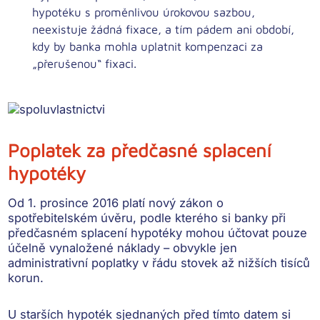
hypotéku s proměnlivou úrokovou sazbou,
neexistuje žádná fixace, a tím pádem ani období,
kdy by banka mohla uplatnit kompenzaci za
„přerušenou“ fixaci.
Poplatek za předčasné splacení
hypotéky
Od 1. prosince 2016 platí nový zákon o
spotřebitelském úvěru, podle kterého si banky při
předčasném splacení hypotéky mohou účtovat pouze
účelně vynaložené náklady
– obvykle jen
administrativní poplatky v řádu stovek až nižších tisíců
korun.
U starších hypoték sjednaných před tímto datem si