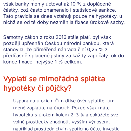
však banky mohly účtovat až
10 % z doplácené
částky
, což často znamenalo i statisícové sankce.
Tato pravidla se dnes vztahují pouze na hypotéky, u
nichž se od té doby nezměnila fixace úrokové sazby.
Samotný zákon z roku 2016 stále platí, byl však
později
upřesněn Českou národní bankou
, která
stanovila, že přiměřená náhrada činí
0,25 % z
předčasně splacené jistiny za každý započatý rok do
konce fixace
, nejvýše
1 % celkem
.
Vyplatí se mimořádná splátka
hypotéky či půjčky?
Úspora na úrocích:
Čím dříve úvěr splatíte,
tím
méně zaplatíte na úrocích
. Pokud však máte
hypotéku s úrokem kolem 2–3 % a dokážete své
volné prostředky zhodnotit vyšším výnosem,
například prostřednictvím spořicího účtu, investic