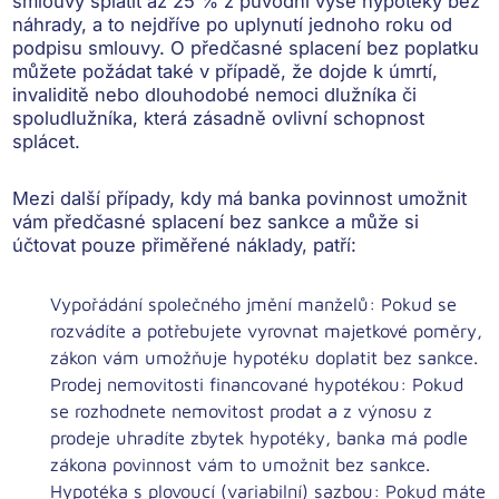
smlouvy splatit až 25 % z původní výše hypotéky bez
náhrady, a to nejdříve po uplynutí jednoho roku od
podpisu smlouvy. O předčasné splacení bez poplatku
můžete požádat také v případě, že
dojde k úmrtí,
invaliditě nebo dlouhodobé nemoci dlužníka či
spoludlužníka
, která zásadně ovlivní schopnost
splácet.
Mezi další případy, kdy má banka povinnost umožnit
vám předčasné splacení bez sankce a může si
účtovat pouze přiměřené náklady, patří:
Vypořádání společného jmění manželů:
Pokud se
rozvádíte a potřebujete vyrovnat majetkové poměry,
zákon vám umožňuje hypotéku doplatit bez sankce.
Prodej nemovitosti financované hypotékou:
Pokud
se rozhodnete nemovitost prodat a z výnosu z
prodeje uhradíte zbytek hypotéky, banka má podle
zákona povinnost vám to umožnit bez sankce.
Hypotéka s plovoucí (variabilní) sazbou:
Pokud máte