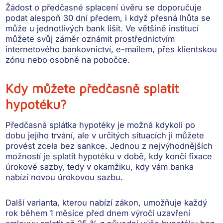
Žádost o předčasné splacení úvěru
se doporučuje
podat alespoň 30 dní předem, i když přesná lhůta se
může u jednotlivých bank lišit. Ve většině institucí
můžete svůj záměr oznámit prostřednictvím
internetového bankovnictví, e-mailem, přes klientskou
zónu nebo osobně na pobočce.
Kdy můžete předčasně splatit
hypotéku?
Předčasná splátka hypotéky je možná
kdykoli po
dobu jejího trvání
, ale v určitých situacích ji můžete
provést
zcela bez sankce
. Jednou z nejvýhodnějších
možností je splatit hypotéku v době,
kdy končí fixace
úrokové sazby
, tedy v okamžiku, kdy vám banka
nabízí novou úrokovou sazbu.
Další varianta, kterou nabízí zákon, umožňuje každý
rok
během 1 měsíce před dnem výročí
uzavření