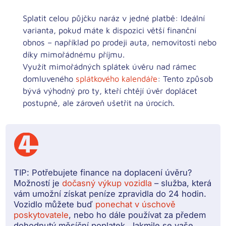
Splatit celou půjčku naráz v jedné platbě:
Ideální
varianta, pokud máte k dispozici větší finanční
obnos – například po prodeji auta, nemovitosti nebo
díky mimořádnému příjmu.
Využít mimořádných splátek úvěru nad rámec
domluveného
splátkového kalendáře
:
Tento způsob
bývá výhodný pro ty, kteří chtějí úvěr doplácet
postupně, ale zároveň ušetřit na úrocích.
TIP:
Potřebujete finance na doplacení úvěru?
Možností je
dočasný výkup vozidla
– služba, která
vám umožní získat peníze zpravidla do 24 hodin.
Vozidlo můžete buď
ponechat v úschově
poskytovatele
, nebo ho dále používat za předem
dohodnutý měsíční poplatek. Jakmile se vaše