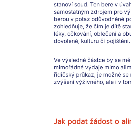
stanoví soud. Ten bere v úv
samostatným zdrojem pro vý
berou v potaz
odůvodněné po
zohledňuje, že čím je dítě star
léky, očkování, oblečení a obu
dovolené, kulturu či pojištění.
Ve výsledné částce by se mě
mimořádné výdaje mimo alimen
řidičský průkaz,
je možné se
zvýšení výživného
, ale i v 
Jak podat žádost o al