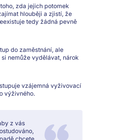
 toho, zda jejich potomek
jímat hlouběji a zjistí, že
Neexistuje tedy žádná pevně
stup do zaměstnání
, ale
 si nemůže vydělávat, nárok
nastupuje vzájemná vyživovací
o výživného.
 aby z vás
dostudováno,
ípadě chcete