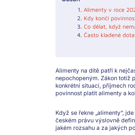
Alimenty v roce 20
Kdy končí povinnost
Co dělat, když ne
Často kladené dota
Alimenty na dítě patří k nejč
nepochopeným. Zákon totiž pře
konkrétní situaci, příjmech ro
povinnost platit alimenty a kol
Když se řekne „alimenty“, jde
českém právu výslovně defin
jakém rozsahu a za jakých p