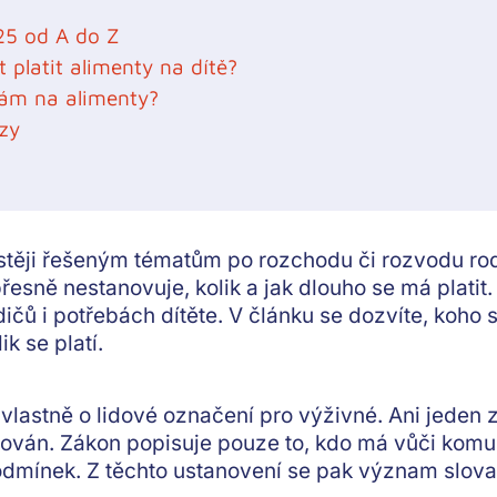
25 od A do Z
 platit alimenty na dítě?
mám na alimenty?
zy
astěji řešeným tématům po rozchodu či rozvodu rod
sně nestanovuje, kolik a jak dlouho se má platit. 
dičů i potřebách dítěte. V článku se dozvíte, koho 
ik se platí.
 vlastně o
lidové označení pro výživné
. Ani jeden 
ován. Zákon popisuje pouze to,
kdo má vůči komu 
odmínek
. Z těchto ustanovení se pak význam slov