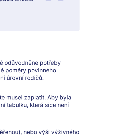
né
odůvodněné potřeby
ové poměry povinného.
ní úrovní rodičů
.
te musel zaplatit. Aby byla
í tabulku, která sice není
věřenou), nebo výši výživného