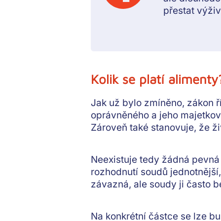
přestat výživ
Kolik se platí alimenty
Jak už bylo zmíněno, zákon ř
oprávněného a jeho majetko
Zároveň také stanovuje, že
ži
Neexistuje tedy žádná pevná
rozhodnutí soudů jednotnější,
závazná, ale soudy ji často b
Na konkrétní částce se lze b