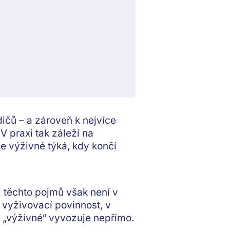
ičů – a zároveň k nejvíce
V praxi tak záleží na
se výživné týká, kdy končí
z těchto pojmů však není v
vyživovací povinnost, v
a „výživné“ vyvozuje nepřímo.