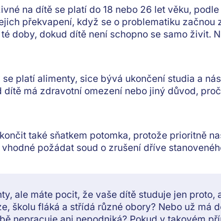
ivné na dítě se platí do 18 nebo 26 let věku, podle
 jejich překvapení, když se o problematiku začnou za
 té doby,
dokud dítě není schopno se samo živit
. 
e platí alimenty, sice bývá
ukončení studia a ná
d dítě má
zdravotní omezení
nebo jiný důvod, proč
končit také
sňatkem potomka
, protože prioritně 
je vhodné
požádat soud o zrušení
dříve stanovenéh
nty, ale máte pocit, že vaše dítě studuje jen proto,
ze, školu fláká a střídá různé obory? Nebo už má 
bě nepracuje ani nepodniká? Pokud v takovém př