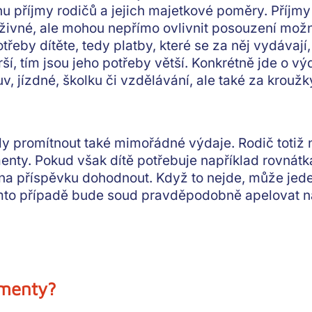
ahu
příjmy rodičů a jejich majetkové poměry
. Příjm
živné, ale mohou
nepřímo
ovlivnit posouzení možn
třeby dítěte
, tedy platby, které se za něj vydávaj
ší, tím jsou jeho potřeby větší. Konkrétně jde o výd
v, jízdné, školku či vzdělávání, ale také za kroužk
ly promítnout také
mimořádné výdaje
. Rodič totiž
ty. Pokud však dítě potřebuje například rovnátka
 na příspěvku dohodnout
. Když to nejde, může jed
tomto případě bude soud pravděpodobně apelovat 
imenty?