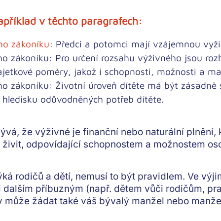
příklad v těchto paragrafech:
ho zákoníku
: Předci a potomci mají
vzájemnou vyži
ho zákoníku: Pro určení rozsahu výživného jsou ro
ajetkové poměry
, jakož i
schopnosti, možnosti a m
ho zákoníku: Životní úroveň dítěte má být
zásadně 
í hledisku odůvodněných potřeb dítěte.
lývá, že výživné je
finanční nebo naturální plnění
,
živit,
odpovídající schopnostem a možnostem oso
ýká rodičů a dětí,
nemusí to být pravidlem
. Ve vý
 i dalším příbuzným (např. dětem vůči rodičům, pr
nty může žádat také váš bývalý manžel nebo manže