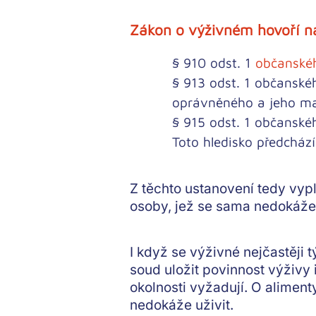
Zákon o výživném hovoří na
§ 910 odst. 1
občanské
§ 913 odst. 1 občanské
oprávněného a jeho m
§ 915 odst. 1 občanské
Toto hledisko předcház
Z těchto ustanovení tedy vyp
osoby, jež se sama nedokáže 
I když se výživné nejčastěji t
soud uložit povinnost výživy
okolnosti vyžadují. O alime
nedokáže uživit.