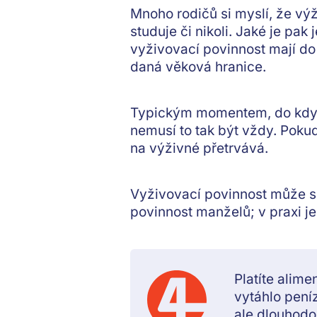
Mnoho rodičů si myslí, že výž
studuje či nikoli. Jaké je pak
vyživovací povinnost mají do
daná věková hranice.
Typickým momentem, do kdy s
nemusí to tak být vždy. Poku
na výživné přetrvává.
Vyživovací povinnost může s
povinnost manželů; v praxi 
Platíte alime
vytáhlo pení
ale dlouhodo