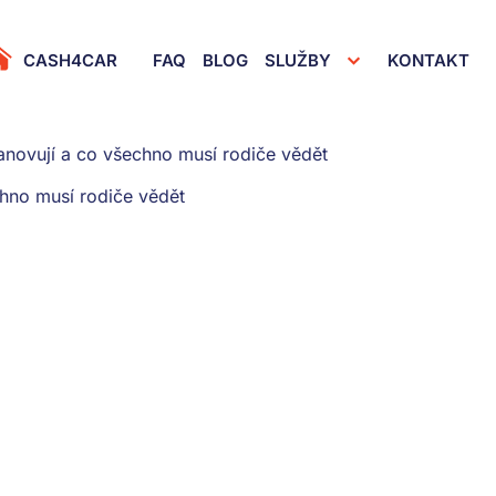
iče vědět
rimary Menu
CASH4CAR
FAQ
BLOG
SLUŽBY
KONTAKT
anovují a co všechno musí rodiče vědět