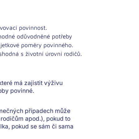
vovací povinnost
.
zhodné
odůvodněné potřeby
ajetkové poměry povinného
.
shodná
s životní úrovní rodičů.
 které má
zajistit výživu
by povinné.
jimečných případech může
arodičům apod.), pokud to
lka, pokud se sám či sama