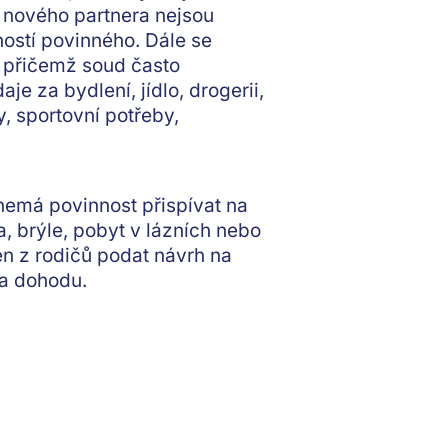
y nového partnera nejsou
ostí povinného. Dále se
í, přičemž soud často
aje za bydlení, jídlo, drogerii,
y, sportovní potřeby,
 nemá povinnost přispívat na
, brýle, pobyt v lázních nebo
en z rodičů
podat návrh na
na dohodu.