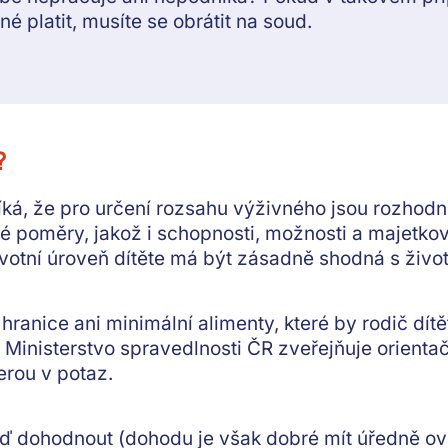
né platit,
musíte se obrátit na soud
.
?
íká, že pro určení rozsahu výživného jsou rozhod
vé poměry
, jakož i schopnosti, možnosti a majetk
votní úroveň dítěte má být zásadně shodná s život
 hranice
ani minimální alimenty, které by rodič dítě
 Ministerstvo spravedlnosti ČR zveřejňuje orientačn
erou v potaz.
uď dohodnout (dohodu je však dobré mít úředně o