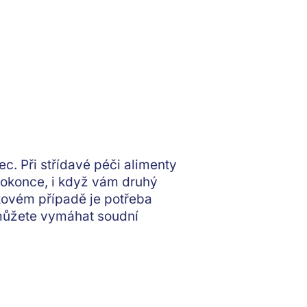
ec. Při střídavé péči alimenty
dokonce,
i když vám druhý
kovém případě je potřeba
m můžete vymáhat soudní