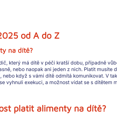
2025 od A do Z
ty na dítě?
dič, který má dítě v péči kratší dobu
, případně vůb
sně, nebo naopak ani jeden z nich. Platit musíte 
í
, nebo když s vámi dítě odmítá komunikovat. V ta
e se vyhnuli exekuci, a možnost vídat se s dítěte
st platit alimenty na dítě?