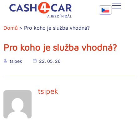
Pro koho je služba vhodná?
Call To Action Me
CASH4CAR
Domů
Pro koho je služba vhodná?
FAQ
Pro koho je služba vhodná?
BLOG
tsipek
22. 05. 26
SLUŽBY
KONTAKT
tsipek