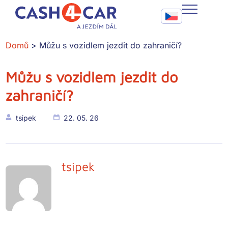
Můžu s vozidlem jezdit do zahraničí?
Call To Action Me
CASH4CAR
Domů
Můžu s vozidlem jezdit do zahraničí?
FAQ
Můžu s vozidlem jezdit do
BLOG
zahraničí?
SLUŽBY
tsipek
22. 05. 26
KONTAKT
tsipek