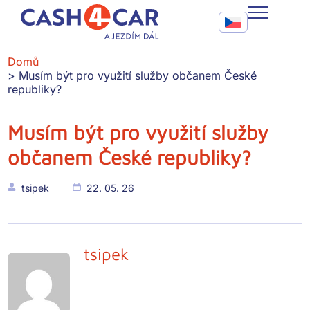
Musím být pro využití služby občanem České republiky?
Call To Action Me
CASH4CAR
Domů
Musím být pro využití služby občanem České
FAQ
republiky?
BLOG
Musím být pro využití služby
občanem České republiky?
SLUŽBY
KONTAKT
tsipek
22. 05. 26
tsipek