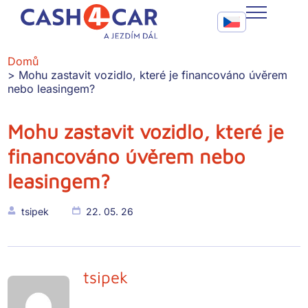
Mohu zastavit vozidlo, které je financováno úvěrem nebo le
Call To Action Me
CASH4CAR
Domů
Mohu zastavit vozidlo, které je financováno úvěrem
FAQ
nebo leasingem?
BLOG
Mohu zastavit vozidlo, které je
financováno úvěrem nebo
SLUŽBY
leasingem?
KONTAKT
tsipek
22. 05. 26
tsipek