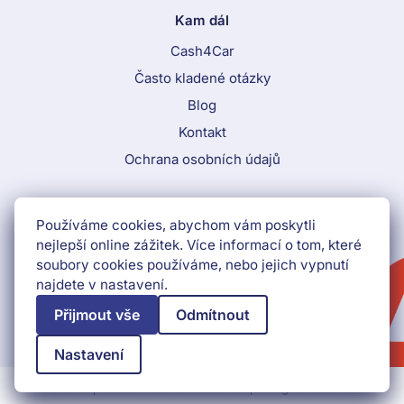
Kam dál
Cash4Car
Často kladené otázky
Blog
Kontakt
Ochrana osobních údajů
Call To Action Menu
Používáme cookies, abychom vám poskytli
800 870 884
nejlepší online zážitek. Více informací o tom, které
soubory cookies používáme, nebo jejich vypnutí
Získat peníze hned
najdete v nastavení.
Přijmout vše
Odmítnout
Nastavení
© 2026
Car Service Partner s.r.o.
All rights reserved.