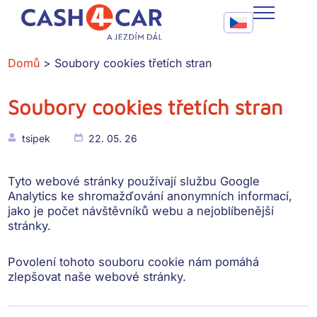
Soubory cookies třetích stran
Call To Action Me
CASH4CAR
Domů
Soubory cookies třetích stran
FAQ
Soubory cookies třetích stran
BLOG
tsipek
22. 05. 26
SLUŽBY
Tyto webové stránky používají službu Google
KONTAKT
Analytics ke shromažďování anonymních informací,
jako je počet návštěvníků webu a nejoblíbenější
stránky.
Povolení tohoto souboru cookie nám pomáhá
zlepšovat naše webové stránky.