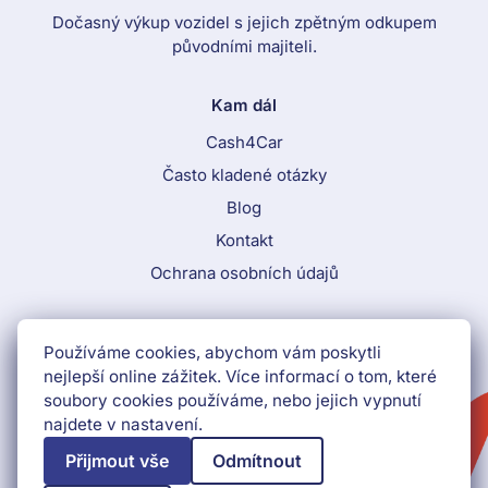
Dočasný výkup vozidel s jejich zpětným odkupem
původními majiteli.
Kam dál
Cash4Car
Často kladené otázky
Blog
Kontakt
Ochrana osobních údajů
Call To Action Menu
Používáme cookies, abychom vám poskytli
800 870 884
nejlepší online zážitek. Více informací o tom, které
soubory cookies používáme, nebo jejich vypnutí
Získat peníze hned
najdete v nastavení.
Přijmout vše
Odmítnout